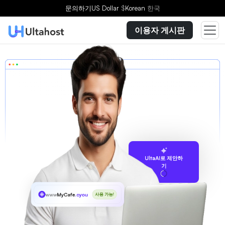
문의하기
US Dollar
$
Korean
한국
이용자 게시판
UltaAI로 제안하
기
www
MyCafe
.cyou
사용 가능!