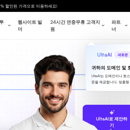
0% 할인된 가격으로 이용하세요!
루
웹사이트 빌
24시간 연중무휴 고객지
파트
더
원
너
UltaAI
새로운
귀하의 도메인 및 
UltaAI는 도메인이나 호
문을 제공합니다. 맞춤형
UltaAI로 제안하
기