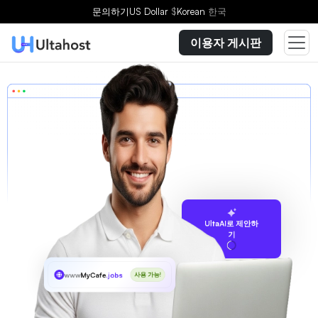
문의하기
US Dollar
$
Korean
한국
이용자 게시판
UltaAI로 제안하
기
www
MyCafe
.jobs
사용 가능!