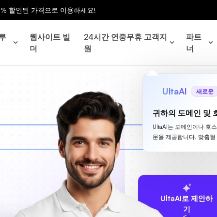
0% 할인된 가격으로 이용하세요!
루
웹사이트 빌
24시간 연중무휴 고객지
파트
더
원
너
UltaAI
새로운
귀하의 도메인 및 
UltaAI는 도메인이나 호
문을 제공합니다. 맞춤형
UltaAI로 제안하
기