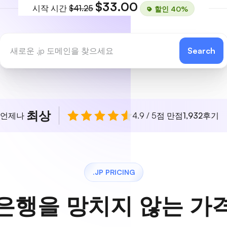
$33.00
시작 시간
$41.25
할인 40%
Search
최상
 언제나
4.9 / 5점 만점
1,932
후기
.JP PRICING
은행을 망치지 않는 가