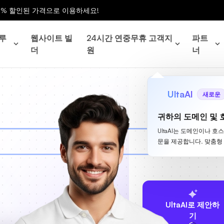
0% 할인된 가격으로 이용하세요!
루
웹사이트 빌
24시간 연중무휴 고객지
파트
더
원
너
UltaAI
새로운
귀하의 도메인 및 
UltaAI는 도메인이나 호
문을 제공합니다. 맞춤형
UltaAI로 제안하
기