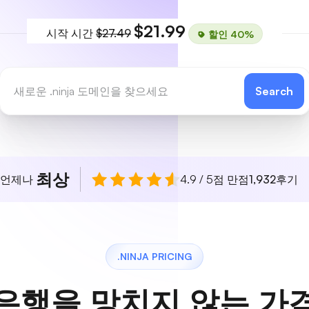
$21.99
시작 시간
$27.49
할인 40%
Search
최상
 언제나
4.9 / 5점 만점
1,932
후기
.NINJA PRICING
은행을 망치지 않는 가