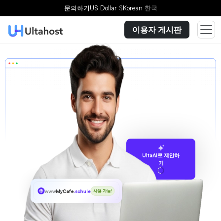
문의하기
US Dollar
$
Korean
한국
이용자 게시판
UltaAI로 제안하
기
www
MyCafe
.schule
사용 가능!