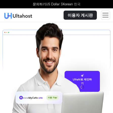
문의하기
US Dollar
$
Korean
한국
이용자 게시판
UltaAI로 제안하
기
www
MyCafe
.site
사용 가능!