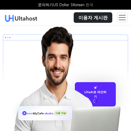
문의하기
US Dollar
$
Korean
한국
이용자 게시판
UltaAI로 제안하
기
www
MyCafe
.studio
사용 가능!