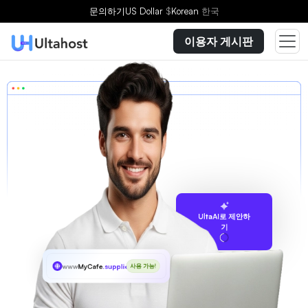
문의하기
US Dollar
$
Korean
한국
이용자 게시판
UltaAI로 제안하
기
www
MyCafe
.supplies
사용 가능!