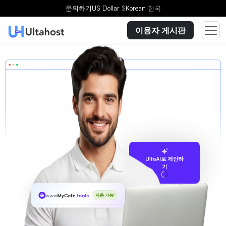
문의하기
US Dollar
$
Korean
한국
이용자 게시판
UltaAI로 제안하
기
www
MyCafe
.tools
사용 가능!