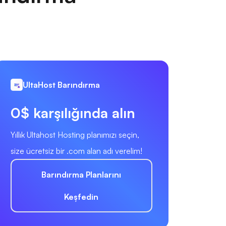
UltaHost Barındırma
0$ karşılığında alın
Yıllık Ultahost Hosting planımızı seçin,
size ücretsiz bir .com alan adı verelim!
Barındırma Planlarını
Keşfedin