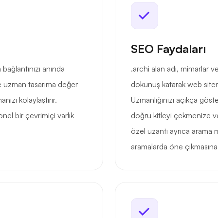
SEO Faydaları
 bağlantınızı anında
.archi alan adı, mimarlar ve
r ve uzman tasarıma değer
dokunuş katarak web siten
ızı kolaylaştırır.
Uzmanlığınızı açıkça göstere
l bir çevrimiçi varlık
doğru kitleyi çekmenize v
özel uzantı ayrıca arama mo
aramalarda öne çıkmasına 