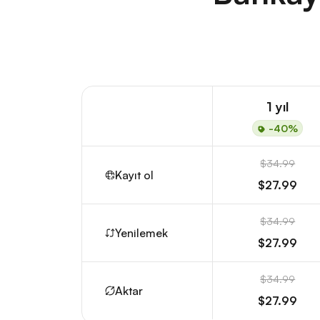
1 yıl
-40%
$34.99
Kayıt ol
$27.99
$34.99
Yenilemek
$27.99
$34.99
Aktar
$27.99