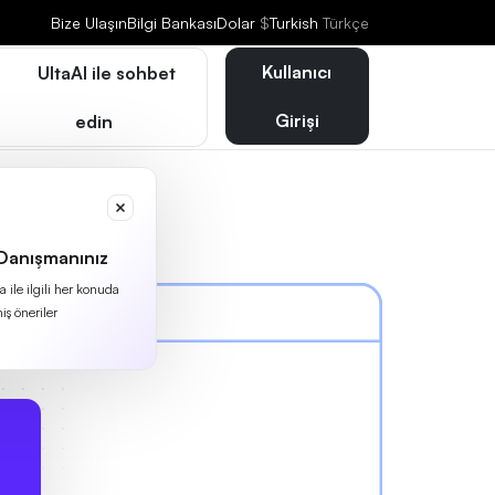
Bize Ulaşın
Bilgi Bankası
Dolar
$
Turkish
Türkçe
Kullanıcı
UltaAI ile sohbet
Girişi
edin
 Danışmanınız
 ile ilgili her konuda
iş öneriler