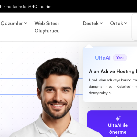
ng hizmetlerinde %40 indirim!
Çözümler
Web Sitesi
Destek
Ortak
Oluşturucu
UltaAI
Yeni
Alan Adı ve Hosting
UltaAI alan adı veya barındırma
danışmanınızdır. Kişiselleştirilm
deneyimleyin.
UltaAI ile
önerme