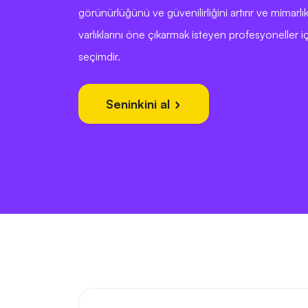
görünürlüğünü ve güvenilirliğini artırır ve mimarlık
varlıklarını öne çıkarmak isteyen profesyoneller iç
seçimdir.
Seninkini al