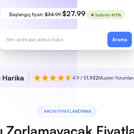
$27.99
Başlangıç fiyatı:
$34.99
İndirim 40%
Arama
Harika
ı:
4.9 / 5
1,932
Müşteri Yorumları
.ARCHI FIYATLANDIRMA
ı Zorlamayacak Fiyatl