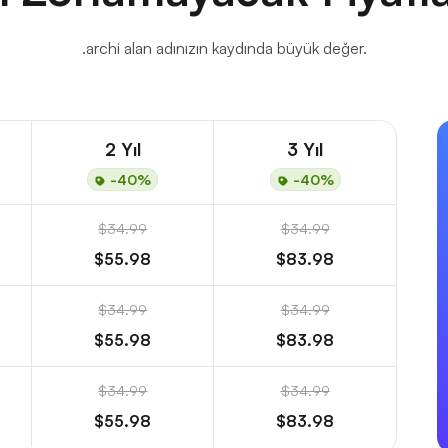
.archi alan adınızın kaydında büyük değer.
2 Yıl
3 Yıl
-40%
-40%
$34.99
$34.99
$55.98
$83.98
$34.99
$34.99
$55.98
$83.98
$34.99
$34.99
$55.98
$83.98