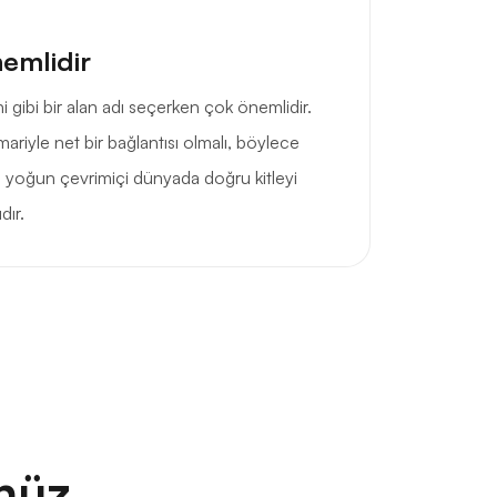
nemlidir
rchi gibi bir alan adı seçerken çok önemlidir.
mimariyle net bir bağlantısı olmalı, böylece
e yoğun çevrimiçi dünyada doğru kitleyi
dır.
nüz