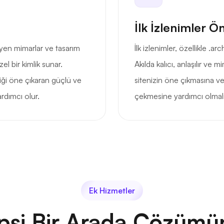
İlk İzlenimler Ö
teyen mimarlar ve tasarım
İlk izlenimler, özellikle .a
l bir kimlik sunar.
Akılda kalıcı, anlaşılır ve 
liği öne çıkaran güçlü ve
sitenizin öne çıkmasına v
ardımcı olur.
çekmesine yardımcı olmalı
Ek Hizmetler
psi Bir Arada Çözümü