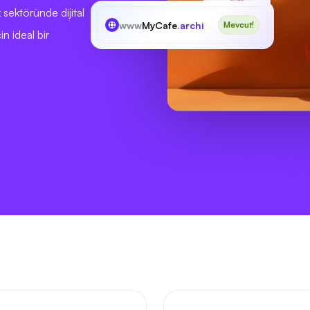
 sektöründe dijital
www
MyCafe
.archi
Mevcut!
in ideal bir