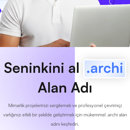
www
MyCafe
.archi
Mevcut!
Seninkini al
.archi
Alan Adı
Mimarlık projelerinizi sergilemek ve profesyonel çevrimiçi
varlığınızı etkili bir şekilde geliştirmek için mükemmel .archi alan
adını keşfedin.