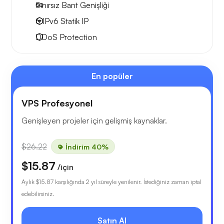
Sınırsız Bant Genişliği
6 IPv6
Statik IP
DDoS Protection
En popüler
VPS Profesyonel
Genişleyen projeler için gelişmiş kaynaklar.
$26.22
İndirim 40%
$15.87
/için
Aylık
$15.87
karşılığında 2 yıl süreyle yenilenir. İstediğiniz zaman iptal
edebilirsiniz.
Satın Al