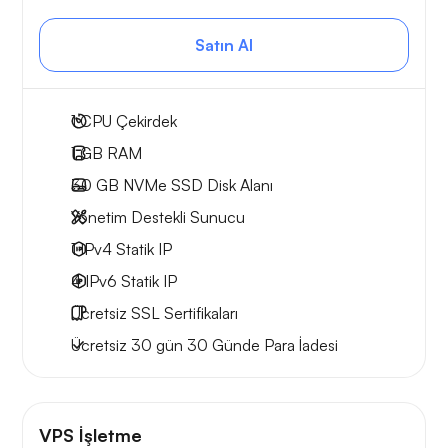
Satın Al
1
CPU Çekirdek
1 GB
RAM
30 GB
NVMe SSD Disk Alanı
Yönetim Destekli Sunucu
1 IPv4
Statik IP
4 IPv6
Statik IP
Ücretsiz
SSL Sertifikaları
Ücretsiz
30 gün
30 Günde Para İadesi
VPS İşletme