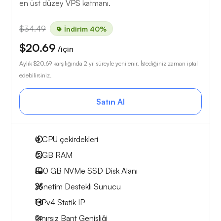
en üst düzey VPS katmanı.
$34.49
İndirim 40%
$20.69
/için
Aylık
$20.69
karşılığında 2 yıl süreyle yenilenir. İstediğiniz zaman iptal
edebilirsiniz.
Satın Al
4
CPU çekirdekleri
6 GB
RAM
100 GB
NVMe SSD Disk Alanı
Yönetim Destekli Sunucu
1 IPv4
Statik IP
Sınırsız Bant Genişliği