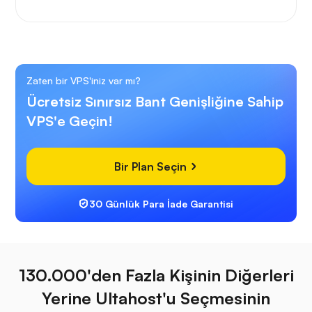
Zaten bir VPS'iniz var mı?
Ücretsiz Sınırsız Bant Genişliğine Sahip
VPS'e Geçin!
Bir Plan Seçin
30 Günlük Para İade Garantisi
130.000'den Fazla Kişinin Diğerleri
Yerine Ultahost'u Seçmesinin