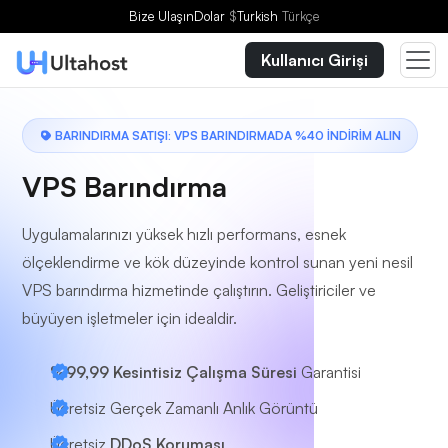
Bir Plan Seçin
Bize Ulaşın
Dolar
$
Turkish
Türkçe
Kullanıcı Girişi
BARINDIRMA SATIŞI: VPS BARINDIRMADA %40 İNDİRİM ALIN
VPS Barındırma
Uygulamalarınızı yüksek hızlı performans, esnek
ölçeklendirme ve kök düzeyinde kontrol sunan yeni nesil
VPS barındırma hizmetinde çalıştırın. Geliştiriciler ve
büyüyen işletmeler için idealdir.
%99,99 Kesintisiz Çalışma Süresi
Garantisi
Ücretsiz Gerçek Zamanlı Anlık Görüntü
Ücretsiz
DDoS Koruması