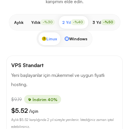
karışımını elde edin.
Aylık
Yıllık
2 Yıl
3 Yıl
-%30
-%40
-%50
Linux
Windows
VPS Standart
Yeni başlayanlar için mükemmel ve uygun fiyatlı
hosting.
$9.19
İndirim 40%
$5.52
/için
Aylık
$5.52
karşılığında 2 yıl süreyle yenilenir. İstediğiniz zaman iptal
edebilirsiniz.