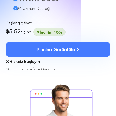
7/24
Uzman Desteği
Başlangıç fiyatı:
$5.52
/için*
İndirim 40%
Planları Görüntüle
Risksiz Başlayın
30 Günlük Para İade Garantisi