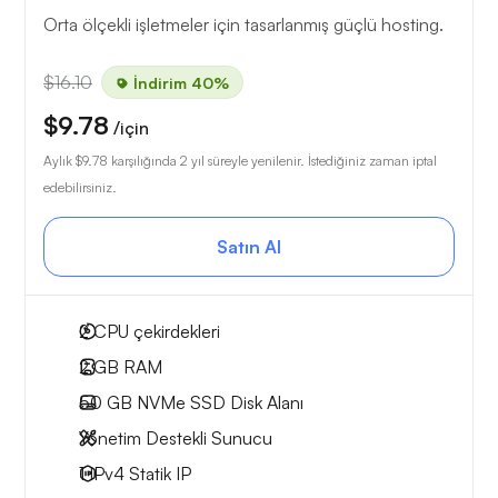
Orta ölçekli işletmeler için tasarlanmış güçlü hosting.
$16.10
İndirim 40%
$9.78
/için
Aylık
$9.78
karşılığında 2 yıl süreyle yenilenir. İstediğiniz zaman iptal
edebilirsiniz.
Satın Al
2
CPU çekirdekleri
2 GB
RAM
50 GB
NVMe SSD Disk Alanı
Yönetim Destekli Sunucu
1 IPv4
Statik IP