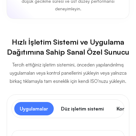
düşük gecikme süresi ve üst düzey performansı
deneyimleyin.
Hızlı İşletim Sistemi ve Uygulama
Dağıtımına Sahip Sanal Özel Sunucu
Tercih ettiğiniz işletim sistemini, önceden yapılandırılmış
uygulamaları veya kontrol panellerini yükleyin veya yalnızca
birkaç tıklamayla tam esneklik için kendi ISO'nuzu yükleyin.
Uygulamalar
Düz işletim sistemi
Kontrol 