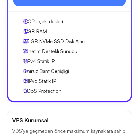
3
CPU çekirdekleri
4 GB
RAM
75 GB
NVMe SSD Disk Alanı
Yönetim Destekli Sunucu
1 IPv4
Statik IP
Sınırsız Bant Genişliği
8 IPv6
Statik IP
DDoS Protection
VPS Kurumsal
VDS'ye geçmeden önce maksimum kaynaklara sahip