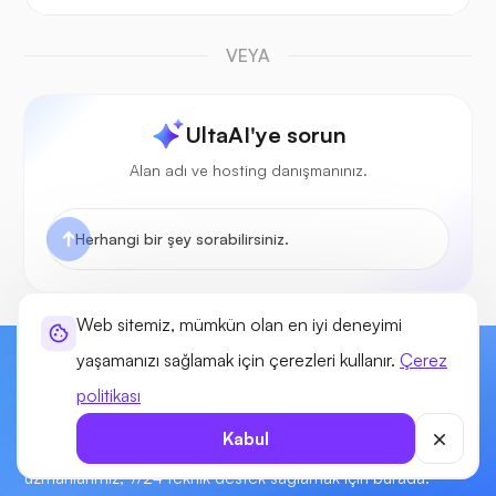
VEYA
UltaAI'ye sorun
Alan adı ve hosting danışmanınız.
Web sitemiz, mümkün olan en iyi deneyimi
yaşamanızı sağlamak için çerezleri kullanır.
Çerez
Bugün Web Sitenizi Oluşturmaya Başlayın!
politikası
Web siteleriniz için güç, esneklik ve kontrolün tadını çıkarın,
Kabul
birinci sınıf Web Hosting hizmetimizle. Sektör lideri
uzmanlarımız, 7/24 teknik destek sağlamak için burada.