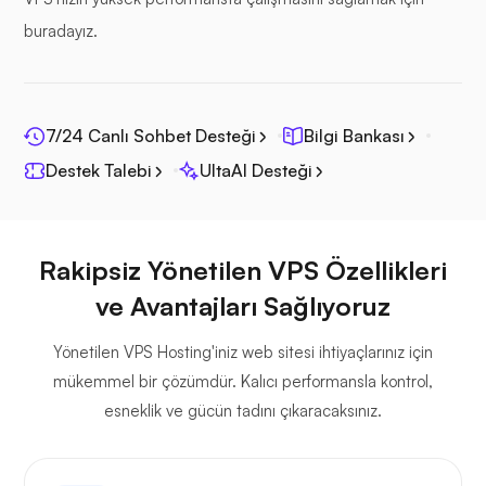
Fotoprizma
buradayız.
7/24 Canlı Sohbet Desteği
Bilgi Bankası
Jitsi
Destek Talebi
UltaAI Desteği
Rakipsiz Yönetilen VPS Özellikleri
ve Avantajları Sağlıyoruz
Plex
Yönetilen VPS Hosting'iniz web sitesi ihtiyaçlarınız için
mükemmel bir çözümdür. Kalıcı performansla kontrol,
esneklik ve gücün tadını çıkaracaksınız.
Kendi yayın