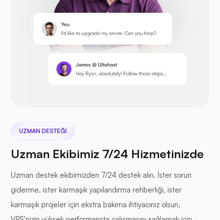
Prestashop
Sonraki bulut
UZMAN DESTEĞI
Uzman Ekibimiz 7/24 Hizmetinizde
Deniz Dosyası
Uzman destek ekibimizden 7/24 destek alın. İster sorun
giderme, ister karmaşık yapılandırma rehberliği, ister
karmaşık projeler için ekstra bakıma ihtiyacınız olsun,
VPS'nizin yüksek performansta çalışmasını sağlamak için