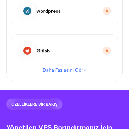
wordpress
Gitlab
Daha Fazlasını Gör
VS Kodu
ÖZELLİKLERE BİR BAKIŞ
Yönetilen VPS Barındırmanız İçin