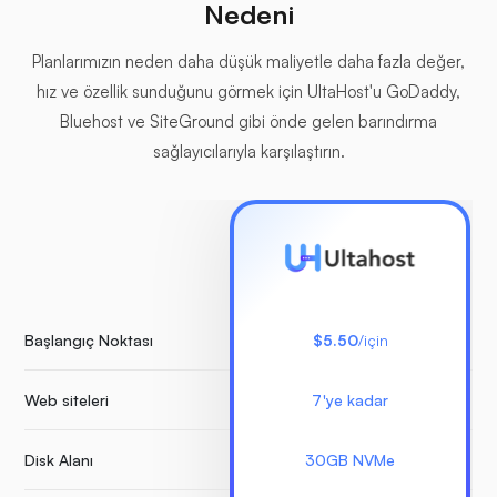
Nedeni
Planlarımızın neden daha düşük maliyetle daha fazla değer,
hız ve özellik sunduğunu görmek için UltaHost'u GoDaddy,
Bluehost ve SiteGround gibi önde gelen barındırma
sağlayıcılarıyla karşılaştırın.
Başlangıç Noktası
$5.50
/için
Web siteleri
7'ye kadar
S
Disk Alanı
30GB NVMe