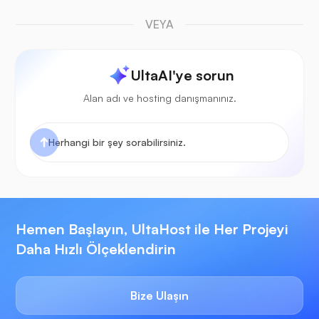
VEYA
UltaAI'ye sorun
Alan adı ve hosting danışmanınız.
Hemen Başlayın, UltaHost ile Her Projeyi
Daha Hızlı Ölçeklendirin
Bize Ulaşın