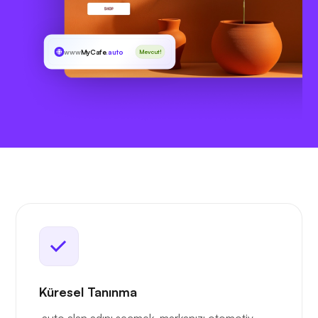
www
MyCafe
.auto
Mevcut!
Küresel Tanınma