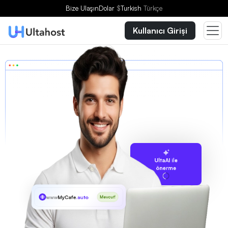
Bize Ulaşın
Dolar
$
Turkish
Türkçe
Kullanıcı Girişi
UltaAI ile
önerme
www
MyCafe
.auto
Mevcut!