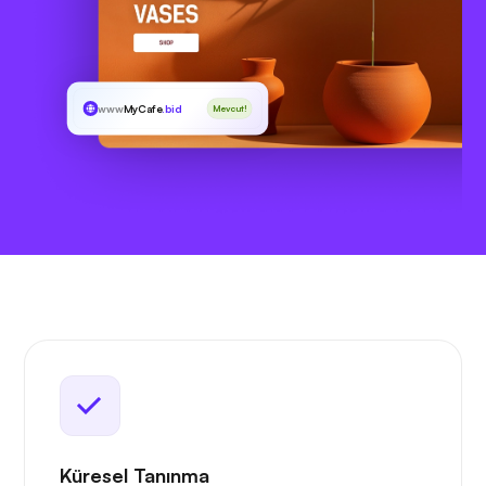
www
MyCafe
.bid
Mevcut!
Küresel Tanınma