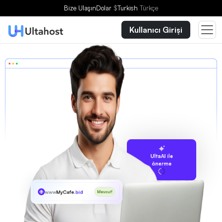
Bize Ulaşın
Dolar
$
Turkish
Türkçe
Kullanıcı Girişi
UltaAI ile
önerme
www
MyCafe
.bid
Mevcut!