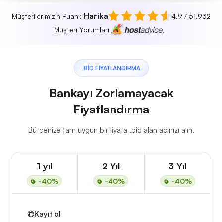
Harika
Müşterilerimizin Puanı:
4.9 / 5
1,932
Müşteri Yorumları
.BID FIYATLANDIRMA
Bankayı Zorlamayacak
Fiyatlandırma
Bütçenize tam uygun bir fiyata .bid alan adınızı alın.
1 yıl
2 Yıl
3 Yıl
-40%
-40%
-40%
Kayıt ol