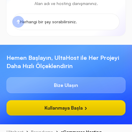
Alan adı ve hosting danışmanınız.
Hemen Başlayın, UltaHost ile Her Projeyi
Daha Hızlı Ölçeklendirin
Bize Ulaşın
Kullanmaya Başla
Ultahost
Barındırma
eCommerce Hosting