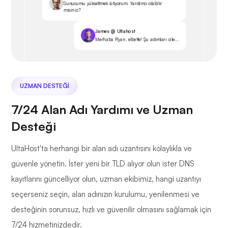
Sunucumu yükseltmek istiyorum. Yardımcı olabilir
misiniz?
James @ Ultahost
Merhaba Ryan, elbette! Şu adımları izle...
UZMAN DESTEĞI
7/24 Alan Adı Yardımı ve Uzman
Desteği
UltaHost'ta herhangi bir alan adı uzantısını kolaylıkla ve
güvenle yönetin. İster yeni bir TLD alıyor olun ister DNS
kayıtlarını güncelliyor olun, uzman ekibimiz, hangi uzantıyı
seçerseniz seçin, alan adınızın kurulumu, yenilenmesi ve
desteğinin sorunsuz, hızlı ve güvenilir olmasını sağlamak için
7/24 hizmetinizdedir.