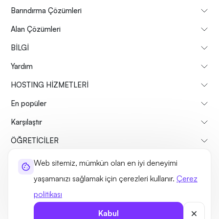
Barındırma Çözümleri
Alan Çözümleri
BİLGİ
Yardım
HOSTING HİZMETLERİ
En popüler
Karşılaştır
ÖĞRETİCİLER
Web sitemiz, mümkün olan en iyi deneyimi
Hakkımızda
Geri Ödeme Politikası
Şartlar ve koşullar
yaşamanızı sağlamak için çerezleri kullanır.
Çerez
Gizlilik Politikası
Yasal
Site haritası
politikası
©2026 UltaHost - Her hakkı saklıdır
Kabul