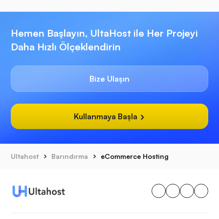
Hemen Başlayın, UltaHost ile Her Projeyi
Daha Hızlı Ölçeklendirin
Bize Ulaşın
Kullanmaya Başla
Ultahost
Barındırma
eCommerce Hosting