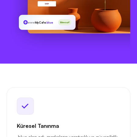
www
MyCafe
.blue
Mevcut!
Küresel Tanınma