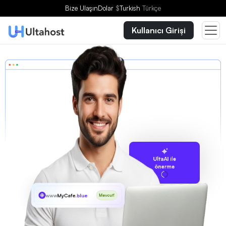
Bize Ulaşın
Dolar
$
Turkish
Türkçe
Kullanıcı Girişi
UltaAI ile
önerme
www
MyCafe
.blue
Mevcut!