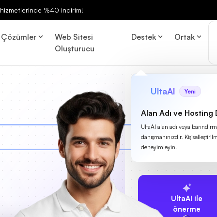
ng hizmetlerinde %40 indirim!
Çözümler
Web Sitesi
Destek
Ortak
Oluşturucu
UltaAI
Yeni
Alan Adı ve Hosting
UltaAI alan adı veya barındırma
danışmanınızdır. Kişiselleştirilm
deneyimleyin.
UltaAI ile
önerme