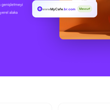
ya genişletmeyi
www
MyCafe
.br.com
Mevcut!
yerel alaka