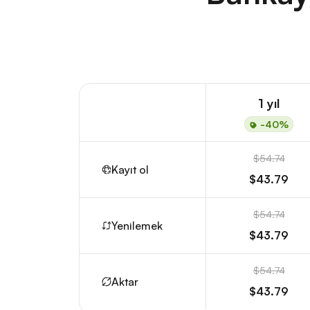
1 yıl
-40%
$54.74
Kayıt ol
$43.79
$54.74
Yenilemek
$43.79
$54.74
Aktar
$43.79