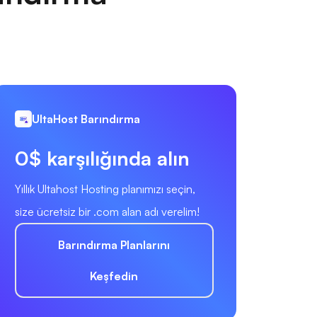
UltaHost Barındırma
0$ karşılığında alın
Yıllık Ultahost Hosting planımızı seçin,
size ücretsiz bir .com alan adı verelim!
Barındırma Planlarını
Keşfedin