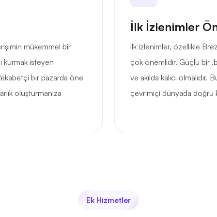
İlk İzlenimler Ö
 erişimin mükemmel bir
İlk izlenimler, özellikle B
ntı kurmak isteyen
çok önemlidir. Güçlü bir .br
r. Rekabetçi bir pazarda öne
ve akılda kalıcı olmalıdır.
 varlık oluşturmanıza
çevrimiçi dünyada doğru k
Ek Hizmetler