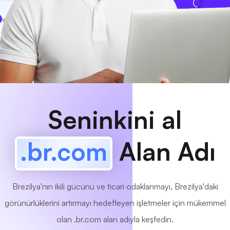
www
MyCafe
.br.com
Mevcut!
Seninkini al
.br.com
Alan Adı
Brezilya'nın ikili gücünü ve ticari odaklanmayı, Brezilya'daki
görünürlüklerini artırmayı hedefleyen işletmeler için mükemmel
olan .br.com alan adıyla keşfedin.