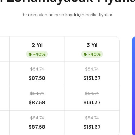
.br.com alan adınızın kaydı için harika fiyatlar.
2 Yıl
3 Yıl
-40%
-40%
$54.74
$54.74
$87.58
$131.37
$54.74
$54.74
$87.58
$131.37
$54.74
$54.74
$87.58
$131.37