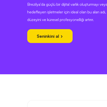
Brezilya'da güçlü bir dijital varlık oluşturmayı ve
hedefleyen işletmeler için ideal olan bu alan adı, 
düzeyini ve küresel profesyonelliği artırır.
Seninkini al