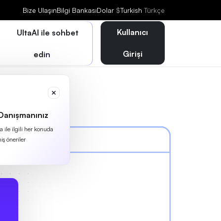
Bize Ulaşın
Bilgi Bankası
Dolar
$
Turkish
Türkçe
Kullanıcı
UltaAI ile sohbet
Girişi
edin
 Danışmanınız
 ile ilgili her konuda
iş öneriler