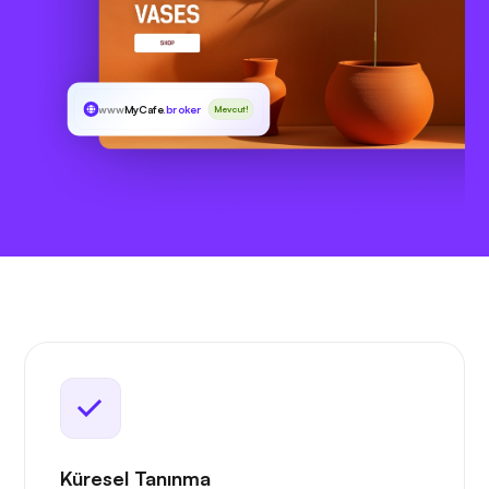
www
MyCafe
.broker
Mevcut!
Küresel Tanınma