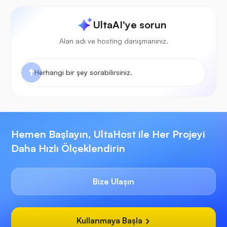
UltaAI'ye sorun
Alan adı ve hosting danışmanınız.
Hemen Başlayın, UltaHost ile Her Projeyi
Daha Hızlı Ölçeklendirin
Bize Ulaşın
Kullanmaya Başla