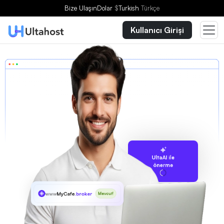
Bize Ulaşın
Dolar
$
Turkish
Türkçe
Kullanıcı Girişi
UltaAI ile
önerme
www
MyCafe
.broker
Mevcut!