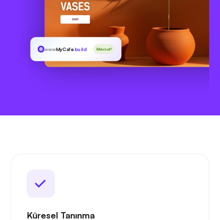
www
MyCafe
.build
Mevcut!
Küresel Tanınma