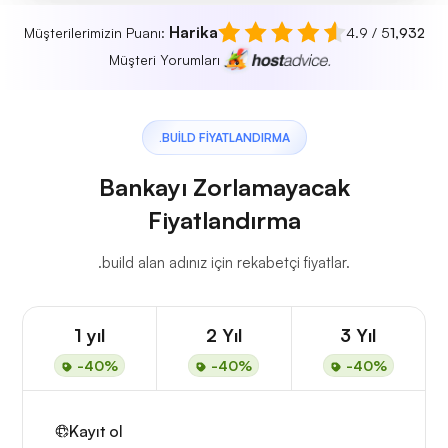
Harika
Müşterilerimizin Puanı:
4.9 / 5
1,932
Müşteri Yorumları
.BUILD FIYATLANDIRMA
Bankayı Zorlamayacak
Fiyatlandırma
.build alan adınız için rekabetçi fiyatlar.
1 yıl
2 Yıl
3 Yıl
-40%
-40%
-40%
Kayıt ol