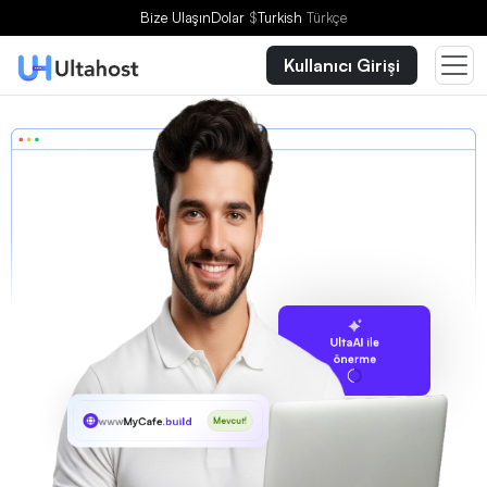
Bize Ulaşın
Dolar
$
Turkish
Türkçe
Kullanıcı Girişi
UltaAI ile
önerme
www
MyCafe
.build
Mevcut!