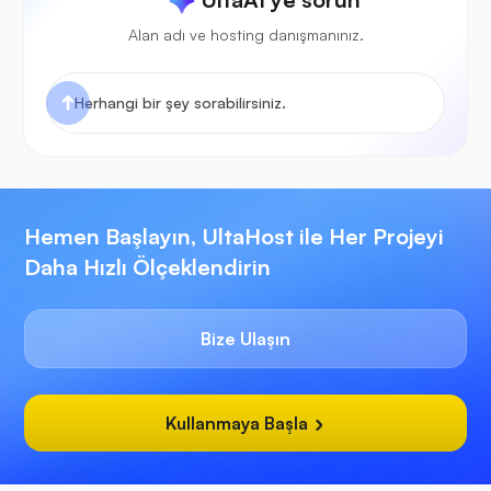
Alan adı ve hosting danışmanınız.
Hemen Başlayın, UltaHost ile Her Projeyi
Daha Hızlı Ölçeklendirin
Bize Ulaşın
Kullanmaya Başla