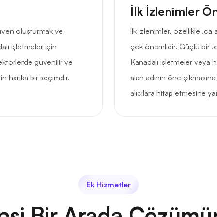
İlk İzlenimler Ö
 güven oluşturmak ve
İlk izlenimler, özellikle .
lı işletmeler için
çok önemlidir. Güçlü bir .ca
ektörlerde güvenilir ve
Kanadalı işletmeler veya hed
in harika bir seçimdir.
alan adının öne çıkmasına 
alıcılara hitap etmesine ya
Ek Hizmetler
psi Bir Arada Çözümü