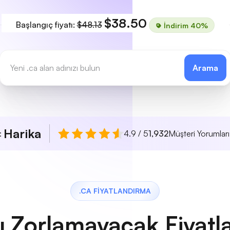
$38.50
Başlangıç fiyatı:
$48.13
İndirim 40%
Arama
Harika
ı:
4.9 / 5
1,932
Müşteri Yorumları
.CA FIYATLANDIRMA
ı Zorlamayacak Fiyatl