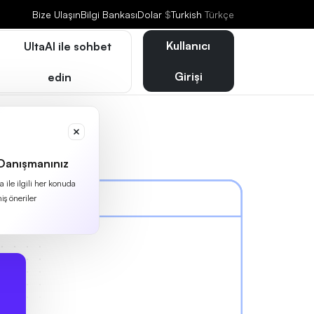
Bize Ulaşın
Bilgi Bankası
Dolar
$
Turkish
Türkçe
Kullanıcı
UltaAI ile sohbet
Girişi
edin
 Danışmanınız
 ile ilgili her konuda
iş öneriler