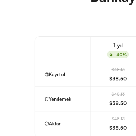
1 yıl
-40%
$48.13
Kayıt ol
$38.50
$48.13
Yenilemek
$38.50
$48.13
Aktar
$38.50