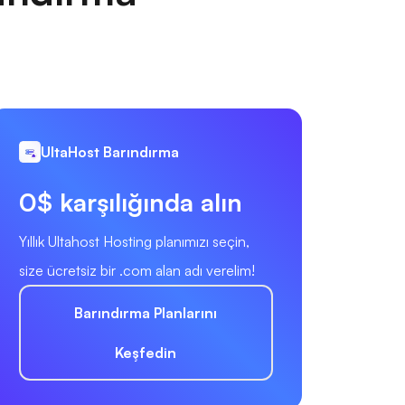
UltaHost Barındırma
0$ karşılığında alın
Yıllık Ultahost Hosting planımızı seçin,
size ücretsiz bir .com alan adı verelim!
Barındırma Planlarını
Keşfedin