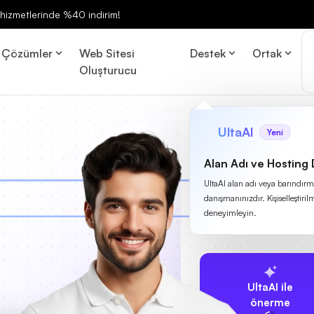
ng hizmetlerinde %40 indirim!
Çözümler
Web Sitesi
Destek
Ortak
Oluşturucu
UltaAI
Yeni
Alan Adı ve Hosting
UltaAI alan adı veya barındırma
danışmanınızdır. Kişiselleştirilm
deneyimleyin.
UltaAI ile
önerme