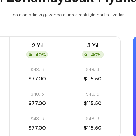
.ca alan adınızı güvence altına almak için harika fiyatlar.
2 Yıl
3 Yıl
-40%
-40%
$48.13
$48.13
$77.00
$115.50
$48.13
$48.13
$77.00
$115.50
$48.13
$48.13
$77.00
$115.50