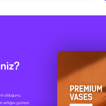
niz?
antı olduğunu,
 arttığını gösterir.