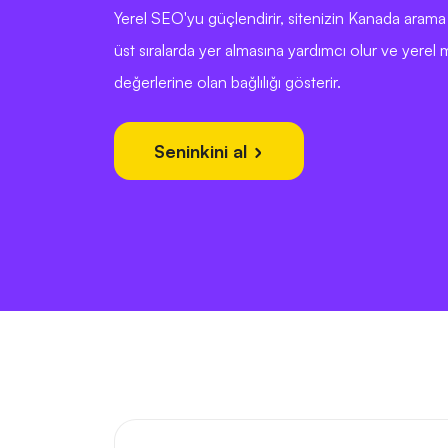
Yerel SEO'yu güçlendirir, sitenizin Kanada aram
üst sıralarda yer almasına yardımcı olur ve yerel 
değerlerine olan bağlılığı gösterir.
Seninkini al