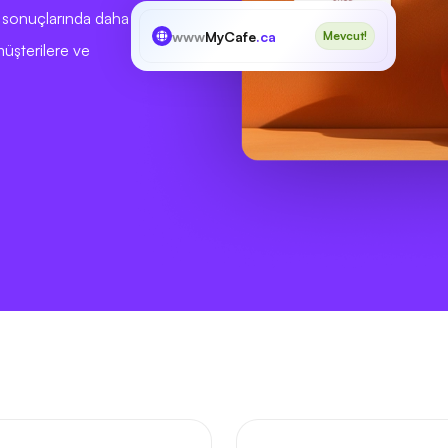
a sonuçlarında daha
www
MyCafe
.ca
Mevcut!
müşterilere ve