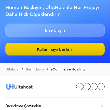
Hemen Başlayın, UltaHost ile Her Projeyi
Daha Hızlı Ölçeklendirin
Bize Ulaşın
Kullanmaya Başla
Ultahost
Barındırma
eCommerce Hosting
Barındırma Çözümleri