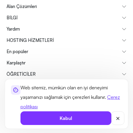
Alan Çözümleri
BİLGİ
Yardım
HOSTING HİZMETLERİ
En popüler
Karşılaştır
ÖĞRETİCİLER
Web sitemiz, mümkün olan en iyi deneyimi
Hakkımızda
Geri Ödeme Politikası
Şartlar ve koşullar
yaşamanızı sağlamak için çerezleri kullanır.
Çerez
Gizlilik Politikası
Yasal
Site haritası
politikası
©2026 UltaHost - Her hakkı saklıdır
Kabul