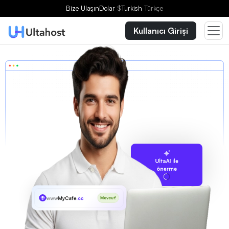
Bize Ulaşın
Dolar
$
Turkish
Türkçe
Kullanıcı Girişi
UltaAI ile
önerme
www
MyCafe
.cc
Mevcut!