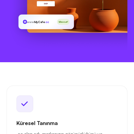
www
MyCafe
.cc
Mevcut!
Küresel Tanınma