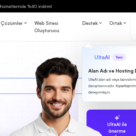
ng hizmetlerinde %40 indirim!
Çözümler
Web Sitesi
Destek
Ortak
Oluşturucu
UltaAI
Yeni
Alan Adı ve Hosting
UltaAI alan adı veya barındırma
danışmanınızdır. Kişiselleştirilm
deneyimleyin.
UltaAI ile
önerme