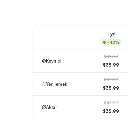
1 yıl
-40%
$44.99
Kayıt ol
$35.99
$44.99
Yenilemek
$35.99
$44.99
Aktar
$35.99