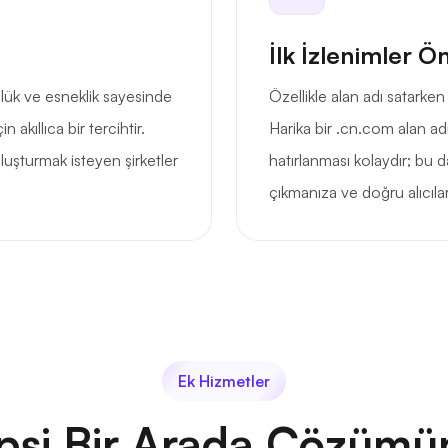
İlk İzlenimler Ö
ük ve esneklik sayesinde
Özellikle alan adı satarken
 akıllıca bir tercihtir.
Harika bir .cn.com alan adı a
 oluşturmak isteyen şirketler
hatırlanması kolaydır; bu 
çıkmanıza ve doğru alıcıla
Ek Hizmetler
psi Bir Arada Çözümü