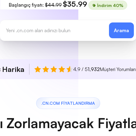
$35.99
Başlangıç fiyatı:
$44.99
İndirim 40%
Arama
Harika
ı:
4.9 / 5
1,932
Müşteri Yorumları
.CN.COM FIYATLANDIRMA
ı Zorlamayacak Fiyatl