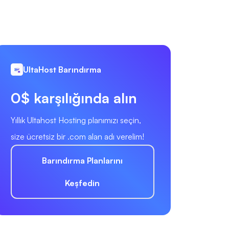
UltaHost Barındırma
0$ karşılığında alın
Yıllık Ultahost Hosting planımızı seçin,
size ücretsiz bir .com alan adı verelim!
Barındırma Planlarını
Keşfedin