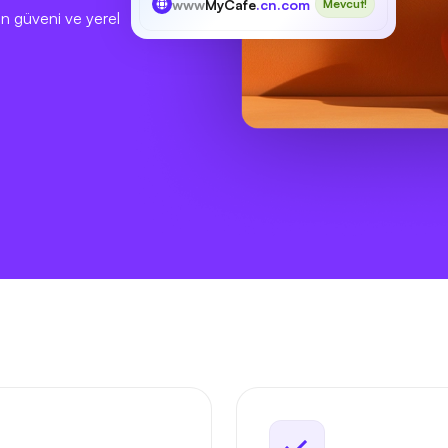
www
MyCafe
.cn.com
Mevcut!
in güveni ve yerel