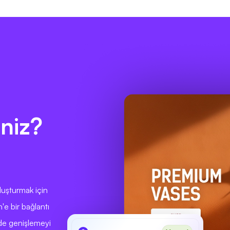
niz?
oluşturmak için
'e bir bağlantı
inde genişlemeyi