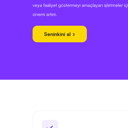
veya faaliyet göstermeyi amaçlayan işletmeler iç
önemi artırır.
Seninkini al