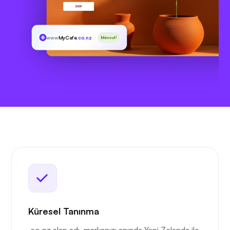
www
MyCafe
.co.nz
Mevcut!
Küresel Tanınma