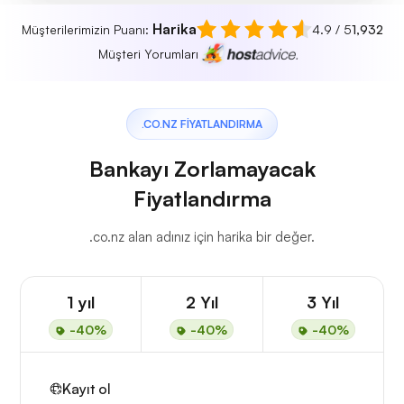
Harika
Müşterilerimizin Puanı:
4.9 / 5
1,932
Müşteri Yorumları
.CO.NZ FIYATLANDIRMA
Bankayı Zorlamayacak
Fiyatlandırma
.co.nz alan adınız için harika bir değer.
1 yıl
2 Yıl
3 Yıl
-40%
-40%
-40%
Kayıt ol