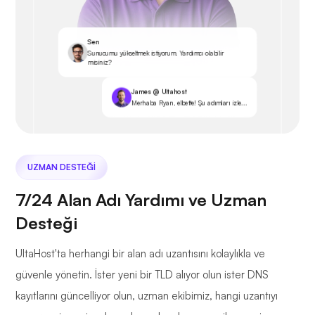
Sen
Sunucumu yükseltmek istiyorum. Yardımcı olabilir
misiniz?
James @ Ultahost
Merhaba Ryan, elbette! Şu adımları izle...
UZMAN DESTEĞI
7/24 Alan Adı Yardımı ve Uzman
Desteği
UltaHost'ta herhangi bir alan adı uzantısını kolaylıkla ve
güvenle yönetin. İster yeni bir TLD alıyor olun ister DNS
kayıtlarını güncelliyor olun, uzman ekibimiz, hangi uzantıyı