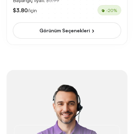
Başlangıç fiyatı:
$5.99
$3.80
/için
-20%
Görünüm Seçenekleri