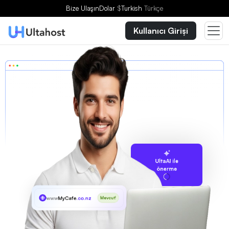
Bize Ulaşın
Dolar
$
Turkish
Türkçe
Kullanıcı Girişi
UltaAI ile
önerme
www
MyCafe
.co.nz
Mevcut!