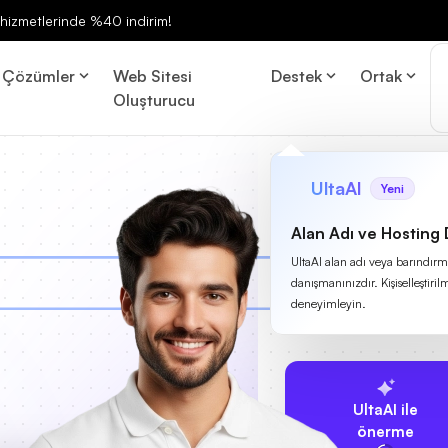
ng hizmetlerinde %40 indirim!
Çözümler
Web Sitesi
Destek
Ortak
Oluşturucu
UltaAI
Yeni
Alan Adı ve Hosting
UltaAI alan adı veya barındırma
danışmanınızdır. Kişiselleştirilm
deneyimleyin.
UltaAI ile
önerme