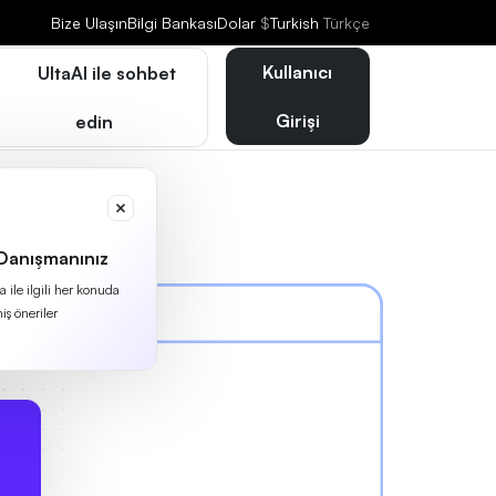
Bize Ulaşın
Bilgi Bankası
Dolar
$
Turkish
Türkçe
Kullanıcı
UltaAI ile sohbet
Girişi
edin
 Danışmanınız
 ile ilgili her konuda
iş öneriler