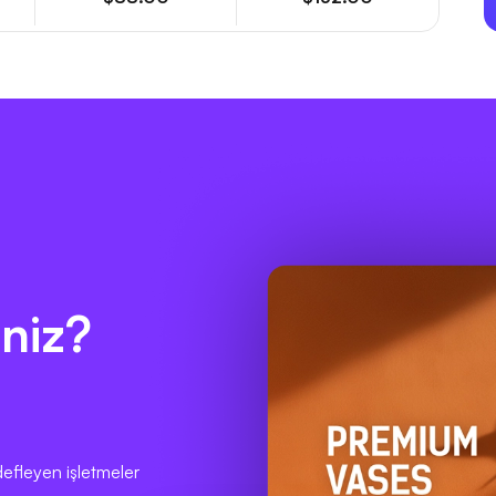
niz?
efleyen işletmeler