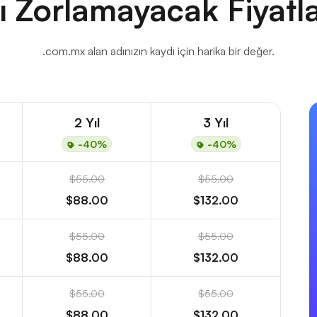
ı Zorlamayacak Fiyatl
.com.mx alan adınızın kaydı için harika bir değer.
2 Yıl
3 Yıl
-40%
-40%
$55.00
$55.00
$88.00
$132.00
$55.00
$55.00
$88.00
$132.00
$55.00
$55.00
$88.00
$132.00