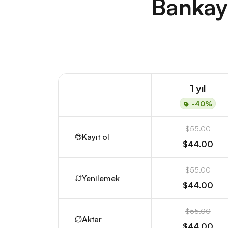
Bankay
1 yıl
-40%
$55.00
Kayıt ol
$44.00
$55.00
Yenilemek
$44.00
$55.00
Aktar
$44.00