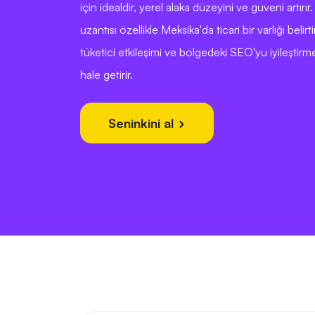
için idealdir, yerel alaka düzeyini ve güveni artırır
uzantısı özellikle Meksika'da ticari bir varlığı belir
tüketici etkileşimi ve bölgedeki SEO'yu iyileşti
hale getirir.
Seninkini al