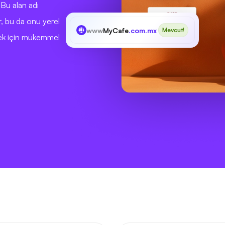
. Bu alan adı
tir, bu da onu yerel
www
MyCafe
.com.mx
Mevcut!
rmek için mükemmel