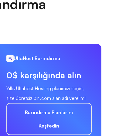
andırma
UltaHost Barındırma
0$ karşılığında alın
Yıllık Ultahost Hosting planımızı seçin,
size ücretsiz bir .com alan adı verelim!
Barındırma Planlarını
Keşfedin