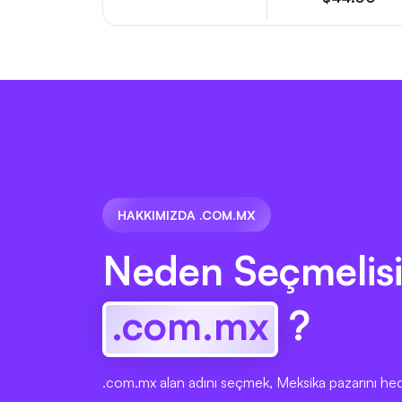
HAKKIMIZDA .COM.MX
Neden Seçmelisi
.com.mx
?
.com.mx alan adını seçmek, Meksika pazarını hed