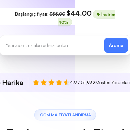
$44.00
Başlangıç fiyatı:
$55.00
İndirim
40%
Arama
Harika
ı:
4.9 / 5
1,932
Müşteri Yorumları
.COM.MX FIYATLANDIRMA