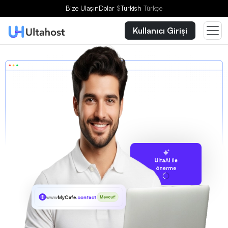
Bize Ulaşın
Dolar
$
Turkish
Türkçe
Kullanıcı Girişi
UltaAI ile
önerme
www
MyCafe
.contact
Mevcut!