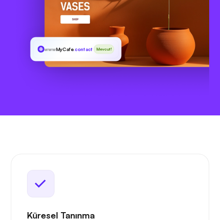
www
MyCafe
.contact
Mevcut!
Küresel Tanınma