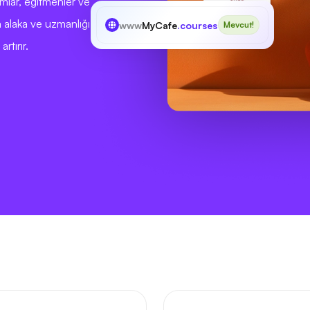
umlar, eğitmenler ve
a alaka ve uzmanlığı
www
MyCafe
.courses
Mevcut!
rtırır.