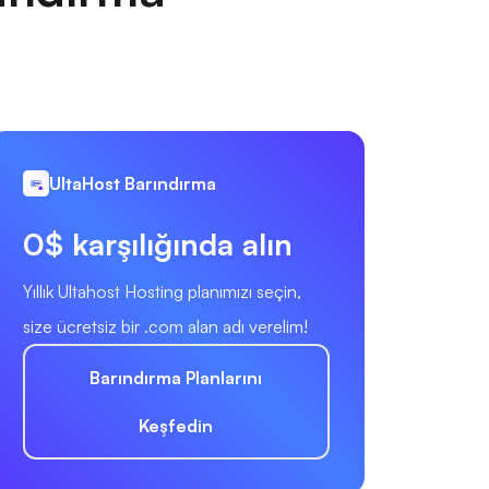
UltaHost Barındırma
0$ karşılığında alın
Yıllık Ultahost Hosting planımızı seçin,
size ücretsiz bir .com alan adı verelim!
Barındırma Planlarını
Keşfedin