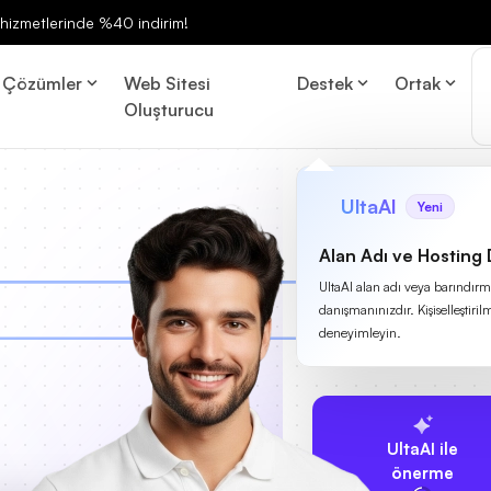
ng hizmetlerinde %40 indirim!
Çözümler
Web Sitesi
Destek
Ortak
Oluşturucu
UltaAI
Yeni
Alan Adı ve Hosting
UltaAI alan adı veya barındırma
danışmanınızdır. Kişiselleştirilm
deneyimleyin.
UltaAI ile
önerme