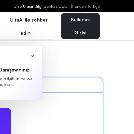
Bize Ulaşın
Bilgi Bankası
Dolar
$
Turkish
Türkçe
Kullanıcı
UltaAI ile sohbet
Girişi
edin
 Danışmanınız
 ile ilgili her konuda
iş öneriler