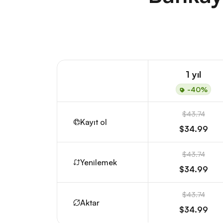
1 yıl
-40%
$43.74
Kayıt ol
$34.99
$43.74
Yenilemek
$34.99
$43.74
Aktar
$34.99