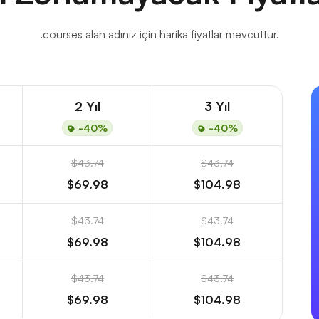
.courses alan adınız için harika fiyatlar mevcuttur.
2 Yıl
3 Yıl
-40%
-40%
$43.74
$43.74
$69.98
$104.98
$43.74
$43.74
$69.98
$104.98
$43.74
$43.74
$69.98
$104.98