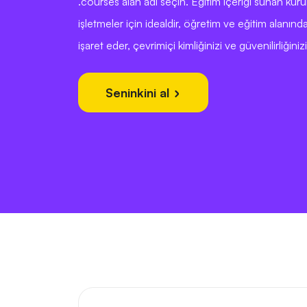
.courses alan adı seçin. Eğitim içeriği sunan kur
işletmeler için idealdir, öğretim ve eğitim alanınd
işaret eder, çevrimiçi kimliğinizi ve güvenilirliğinizi a
Seninkini al