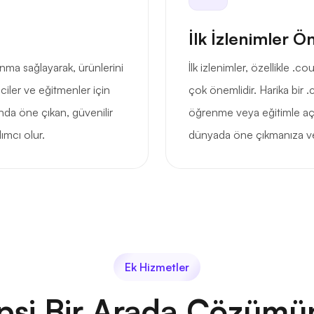
İlk İzlenimler Ö
nma sağlayarak, ürünlerini
İlk izlenimler, özellikle .
iler ve eğitmenler için
çok önemlidir. Harika bir .c
da öne çıkan, güvenilir
öğrenme veya eğitimle açık
ımcı olur.
dünyada öne çıkmanıza ve 
Ek Hizmetler
psi Bir Arada Çözümü