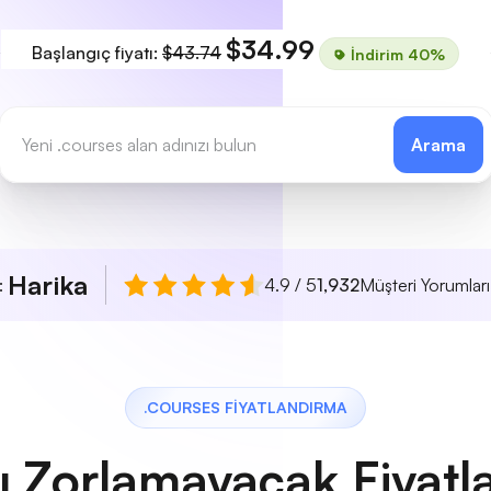
$34.99
Başlangıç fiyatı:
$43.74
İndirim 40%
Arama
Harika
ı:
4.9 / 5
1,932
Müşteri Yorumları
.COURSES FIYATLANDIRMA
ı Zorlamayacak Fiyatl