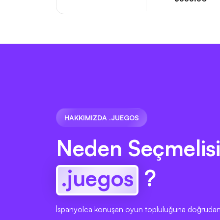
HAKKIMIZDA .JUEGOS
Neden Seçmelisi
.juegos
?
İspanyolca konuşan oyun topluluğuna doğrudan 