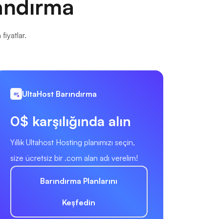
andırma
fiyatlar.
UltaHost Barındırma
0$ karşılığında alın
Yıllık Ultahost Hosting planımızı seçin,
size ücretsiz bir .com alan adı verelim!
Barındırma Planlarını
Keşfedin