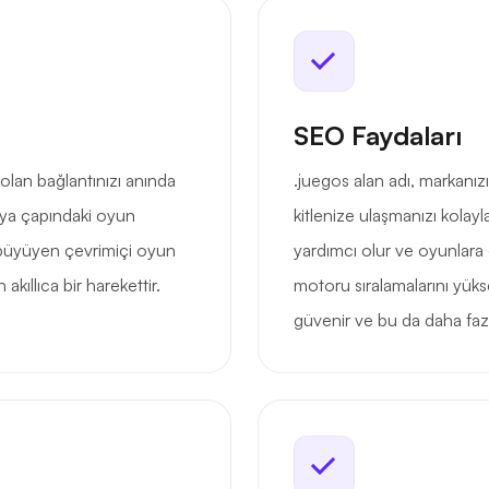
SEO Faydaları
olan bağlantınızı anında
.juegos alan adı, markanı
ünya çapındaki oyun
kitlenize ulaşmanızı kolayla
ve büyüyen çevrimiçi oyun
yardımcı olur ve oyunlara
kıllıca bir harekettir.
motoru sıralamalarını yüks
güvenir ve bu da daha fazla