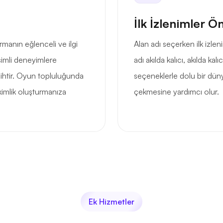
İlk İzlenimler Ö
rmanın eğlenceli ve ilgi
Alan adı seçerken ilk izlen
şimli deneyimlere
adı akılda kalıcı, akılda kalı
ihtir. Oyun topluluğunda
seçeneklerle dolu bir dün
 kimlik oluşturmanıza
çekmesine yardımcı olur.
Ek Hizmetler