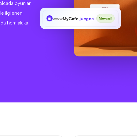
yolcada oyunlar
le ilgilenen
www
MyCafe
.juegos
Mevcut!
arda hem alaka