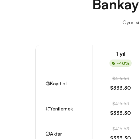
Bankay
Oyun sit
1 yıl
-40%
$416.63
Kayıt ol
$333.30
$416.63
Yenilemek
$333.30
$416.63
Aktar
$333.30