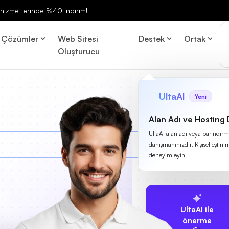
ng hizmetlerinde %40 indirim!
Çözümler
Web Sitesi
Destek
Ortak
Oluşturucu
UltaAI
Yeni
Alan Adı ve Hosting
UltaAI alan adı veya barındırma
danışmanınızdır. Kişiselleştirilm
deneyimleyin.
UltaAI ile
önerme