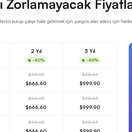
ı Zorlamayacak Fiyatl
enizi kurup çalışır hale getirmek için .juegos alan adınız için harika 
2 Yıl
3 Yıl
-40%
-40%
$416.63
$416.63
$666.60
$999.90
$416.63
$416.63
$666.60
$999.90
$416.63
$416.63
$666.60
$999.90