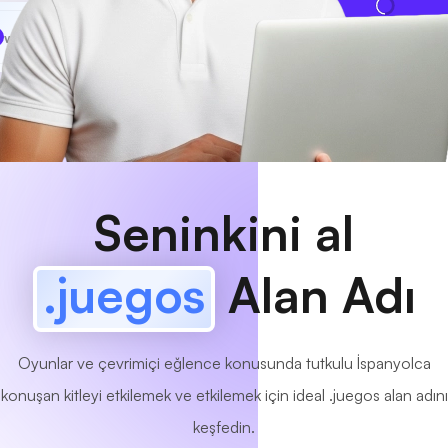
www
MyCafe
.juegos
Mevcut!
Seninkini al
.juegos
Alan Adı
Oyunlar ve çevrimiçi eğlence konusunda tutkulu İspanyolca
konuşan kitleyi etkilemek ve etkilemek için ideal .juegos alan adını
keşfedin.