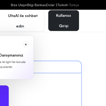
Bize Ulaşın
Bilgi Bankası
Dolar
$
Turkish
Türkçe
Kullanıcı
UltaAI ile sohbet
Girişi
edin
 Danışmanınız
 ile ilgili her konuda
iş öneriler