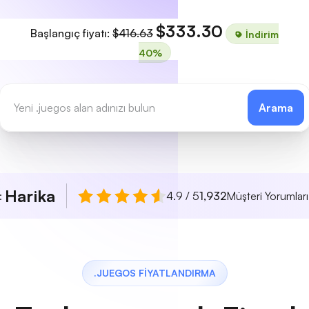
$333.30
Başlangıç fiyatı:
$416.63
İndirim
40%
Arama
Harika
ı:
4.9 / 5
1,932
Müşteri Yorumları
.JUEGOS FIYATLANDIRMA