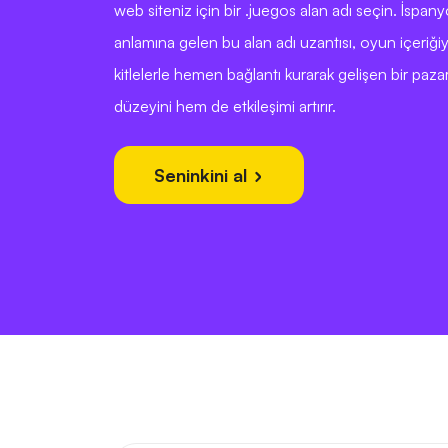
web siteniz için bir .juegos alan adı seçin. İspan
anlamına gelen bu alan adı uzantısı, oyun içeriğiy
kitlelerle hemen bağlantı kurarak gelişen bir paz
düzeyini hem de etkileşimi artırır.
Seninkini al