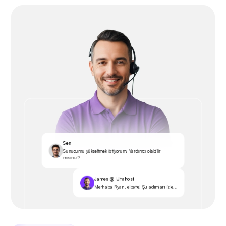
Sen
Sunucumu yükseltmek istiyorum. Yardımcı olabilir
misiniz?
James @ Ultahost
Merhaba Ryan, elbette! Şu adımları izle...