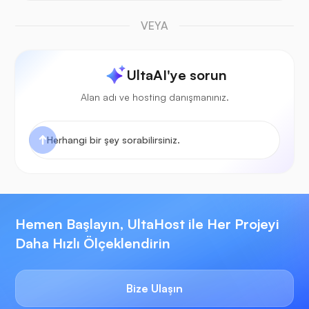
VEYA
UltaAI'ye sorun
Alan adı ve hosting danışmanınız.
Hemen Başlayın, UltaHost ile Her Projeyi
Daha Hızlı Ölçeklendirin
Bize Ulaşın