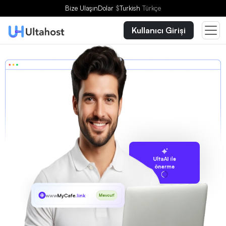
Bize Ulaşın
Dolar
$
Turkish
Türkçe
Kullanıcı Girişi
UltaAI ile
önerme
www
MyCafe
.link
Mevcut!