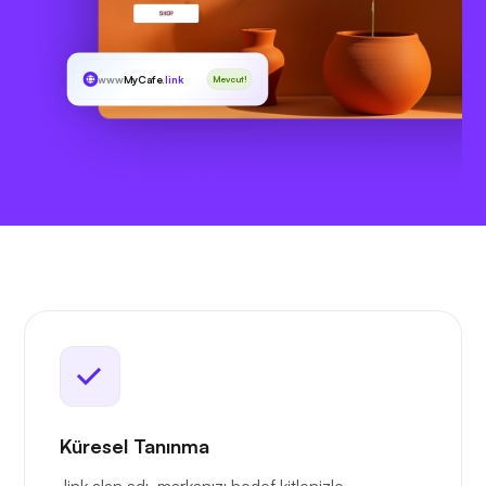
www
MyCafe
.link
Mevcut!
Küresel Tanınma