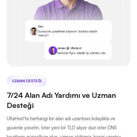
Sen
Sunucumu yükseltmek istiyorum. Yardımcı olabilir
misiniz?
James @ Ultahost
Merhaba Ryan, elbette! Şu adımları izle...
UZMAN DESTEĞI
7/24 Alan Adı Yardımı ve Uzman
Desteği
UltaHost'ta herhangi bir alan adı uzantısını kolaylıkla ve
güvenle yönetin. İster yeni bir TLD alıyor olun ister DNS
kayıtlarını güncelliyor olun, uzman ekibimiz, hangi uzantıyı