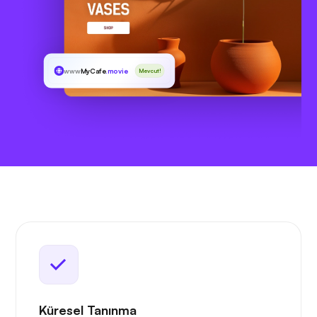
www
MyCafe
.movie
Mevcut!
Küresel Tanınma