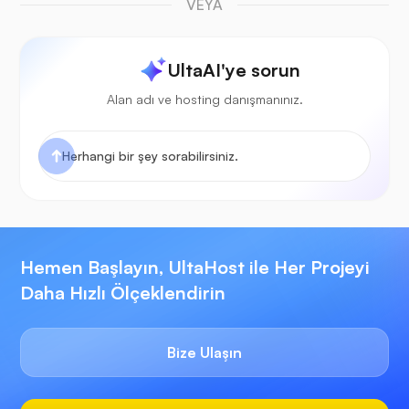
VEYA
UltaAI'ye sorun
Alan adı ve hosting danışmanınız.
Hemen Başlayın, UltaHost ile Her Projeyi
Daha Hızlı Ölçeklendirin
Bize Ulaşın