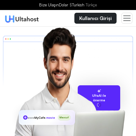
Bize Ulaşın
Dolar
$
Turkish
Türkçe
Kullanıcı Girişi
UltaAI ile
önerme
www
MyCafe
.movie
Mevcut!