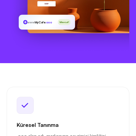
www
MyCafe
.ooo
Mevcut!
Küresel Tanınma