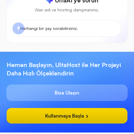
UltaAI'ye sorun
Alan adı ve hosting danışmanınız.
Hemen Başlayın, UltaHost ile Her Projeyi
Daha Hızlı Ölçeklendirin
Bize Ulaşın
Kullanmaya Başla