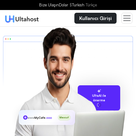
Bize Ulaşın
Dolar
$
Turkish
Türkçe
Kullanıcı Girişi
UltaAI ile
önerme
www
MyCafe
.ooo
Mevcut!