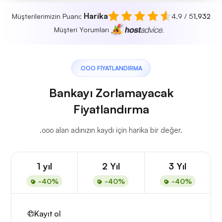
Harika
Müşterilerimizin Puanı:
4.9 / 5
1,932
Müşteri Yorumları
.OOO FIYATLANDIRMA
Bankayı Zorlamayacak
Fiyatlandırma
.ooo alan adınızın kaydı için harika bir değer.
1 yıl
2 Yıl
3 Yıl
-40%
-40%
-40%
Kayıt ol