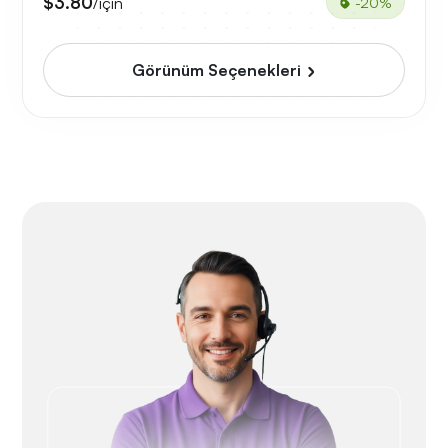
$3.80
/için
-20%
Görünüm Seçenekleri