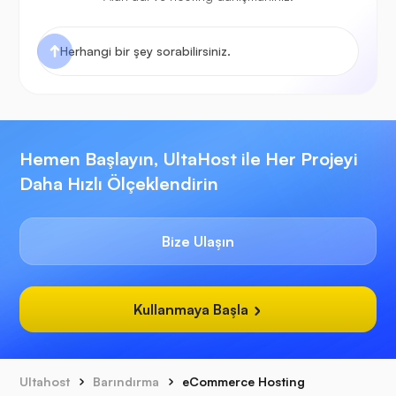
Hemen Başlayın, UltaHost ile Her Projeyi
Daha Hızlı Ölçeklendirin
Bize Ulaşın
Kullanmaya Başla
Ultahost
Barındırma
eCommerce Hosting