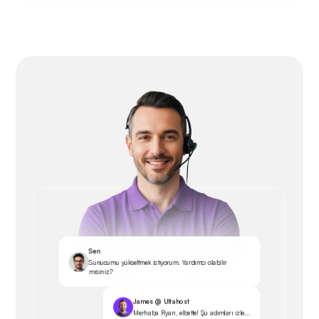
Sen
Sunucumu yükseltmek istiyorum. Yardımcı olabilir
misiniz?
James @ Ultahost
Merhaba Ryan, elbette! Şu adımları izle...