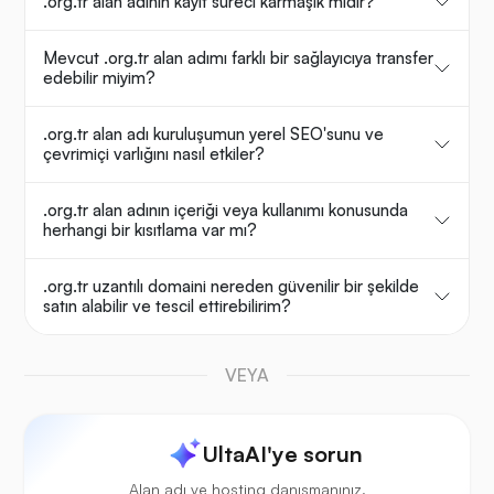
.org.tr alan adının kayıt süreci karmaşık mıdır?
Mevcut .org.tr alan adımı farklı bir sağlayıcıya transfer
edebilir miyim?
.org.tr alan adı kuruluşumun yerel SEO'sunu ve
çevrimiçi varlığını nasıl etkiler?
.org.tr alan adının içeriği veya kullanımı konusunda
herhangi bir kısıtlama var mı?
.org.tr uzantılı domaini nereden güvenilir bir şekilde
satın alabilir ve tescil ettirebilirim?
VEYA
UltaAI'ye sorun
Alan adı ve hosting danışmanınız.