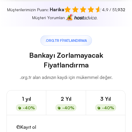
Harika
Müşterilerimizin Puanı:
4.9 / 5
1,932
Müşteri Yorumları
.ORG.TR FIYATLANDIRMA
Bankayı Zorlamayacak
Fiyatlandırma
.org.tr alan adınızın kaydı için mükemmel değer.
1 yıl
2 Yıl
3 Yıl
-40%
-40%
-40%
Kayıt ol