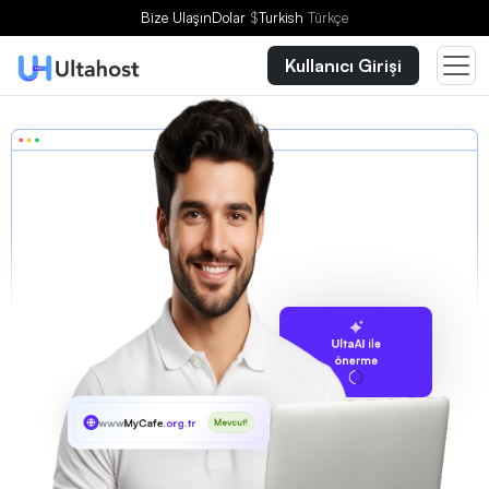
Bize Ulaşın
Dolar
$
Turkish
Türkçe
Kullanıcı Girişi
UltaAI ile
önerme
www
MyCafe
.org.tr
Mevcut!