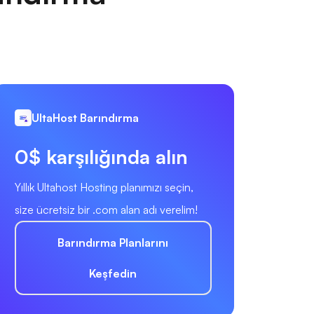
UltaHost Barındırma
0$ karşılığında alın
Yıllık Ultahost Hosting planımızı seçin,
size ücretsiz bir .com alan adı verelim!
Barındırma Planlarını
Keşfedin