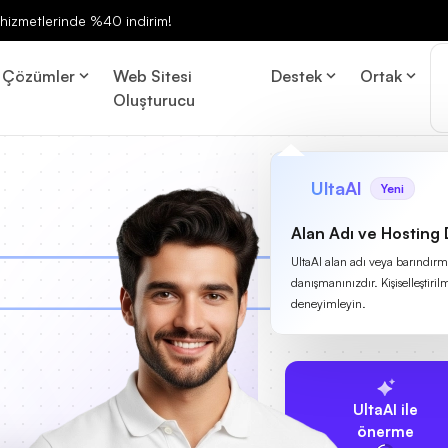
ng hizmetlerinde %40 indirim!
Çözümler
Web Sitesi
Destek
Ortak
Oluşturucu
UltaAI
Yeni
Alan Adı ve Hosting
UltaAI alan adı veya barındırma
danışmanınızdır. Kişiselleştirilm
deneyimleyin.
UltaAI ile
önerme