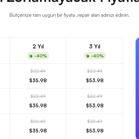
Bütçenize tam uygun bir fiyata .repair alan adınızı edinin.
2 Yıl
3 Yıl
-40%
-40%
$22.49
$22.49
$35.98
$53.98
$22.49
$22.49
$35.98
$53.98
$22.49
$22.49
$35.98
$53.98