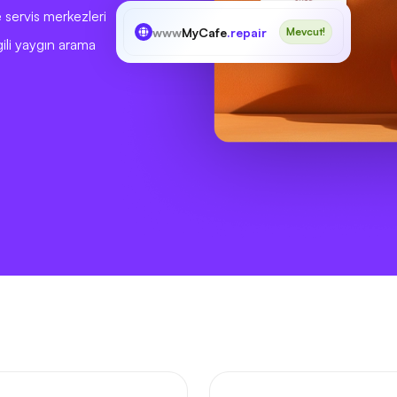
 servis merkezleri
www
MyCafe
.repair
Mevcut!
gili yaygın arama