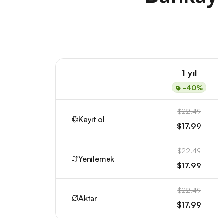
1 yıl
-40%
$22.49
Kayıt ol
$17.99
$22.49
Yenilemek
$17.99
$22.49
Aktar
$17.99