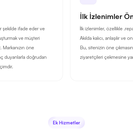
İlk İzlenimler Ö
ir şekilde ifade eder ve
İlk izlenimler, özellikle .r
uşturmak ve müşteri
Akılda kalıcı, anlaşılır ve 
r. Markanızın öne
Bu, sitenizin öne çıkmasın
aç duyanlarla doğrudan
ziyaretçileri çekmesine ya
çimdir.
Ek Hizmetler