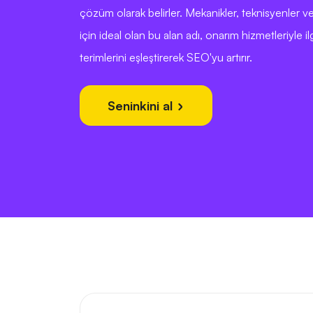
çözüm olarak belirler. Mekanikler, teknisyenler ve
için ideal olan bu alan adı, onarım hizmetleriyle il
terimlerini eşleştirerek SEO'yu artırır.
Seninkini al