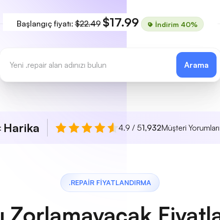
$17.99
Başlangıç fiyatı:
$22.49
İndirim 40%
Arama
Harika
ı:
4.9 / 5
1,932
Müşteri Yorumları
.REPAIR FIYATLANDIRMA
ı Zorlamayacak Fiyatl