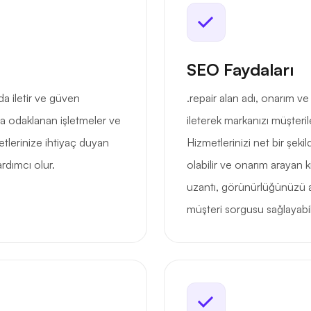
SEO Faydaları
da iletir ve güven
.repair alan adı, onarım 
a odaklanan işletmeler ve
ileterek markanızı müşteril
etlerinize ihtiyaç duyan
Hizmetlerinizi net bir şek
rdımcı olur.
olabilir ve onarım arayan ki
uzantı, görünürlüğünüzü ar
müşteri sorgusu sağlayabili