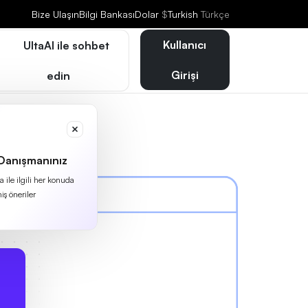
Bize Ulaşın
Bilgi Bankası
Dolar
$
Turkish
Türkçe
Kullanıcı
UltaAI ile sohbet
Girişi
edin
 Danışmanınız
 ile ilgili her konuda
iş öneriler