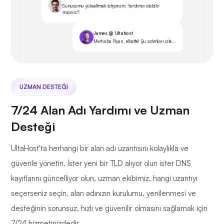
Sunucumu yükseltmek istiyorum. Yardımcı olabilir
misiniz?
James @ Ultahost
Merhaba Ryan, elbette! Şu adımları izle...
UZMAN DESTEĞI
7/24 Alan Adı Yardımı ve Uzman
Desteği
UltaHost'ta herhangi bir alan adı uzantısını kolaylıkla ve
güvenle yönetin. İster yeni bir TLD alıyor olun ister DNS
kayıtlarını güncelliyor olun, uzman ekibimiz, hangi uzantıyı
seçerseniz seçin, alan adınızın kurulumu, yenilenmesi ve
desteğinin sorunsuz, hızlı ve güvenilir olmasını sağlamak için
7/24 hizmetinizdedir.