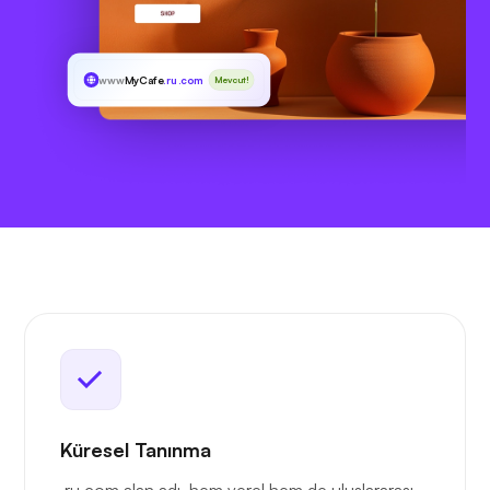
www
MyCafe
.ru.com
Mevcut!
Küresel Tanınma