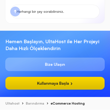
Hemen Başlayın, UltaHost ile Her Projeyi
Daha Hızlı Ölçeklendirin
Bize Ulaşın
Kullanmaya Başla
Ultahost
Barındırma
eCommerce Hosting