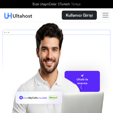
Bize Ulaşın
Dolar
$
Turkish
Türkçe
Kullanıcı Girişi
UltaAI ile
önerme
www
MyCafe
.ru.com
Mevcut!