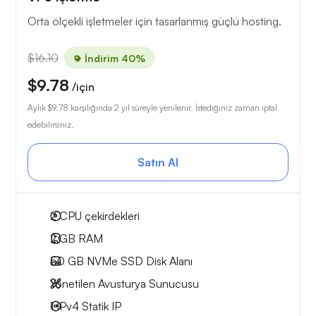
Orta ölçekli işletmeler için tasarlanmış güçlü hosting.
$16.10
İndirim 40%
$9.78
/için
Aylık
$9.78
karşılığında 2 yıl süreyle yenilenir. İstediğiniz zaman iptal
edebilirsiniz.
Satın Al
2
CPU çekirdekleri
2 GB
RAM
50 GB
NVMe SSD Disk Alanı
Yönetilen Avusturya Sunucusu
1 IPv4
Statik IP