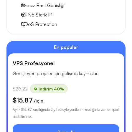
Sınırsız Bant Genişliği
6 IPv6
Statik IP
DDoS Protection
En popüler
VPS Profesyonel
Genişleyen projeler için gelişmiş kaynaklar.
$26.22
İndirim 40%
$15.87
/için
Aylık
$15.87
karşılığında 2 yıl süreyle yenilenir. İstediğiniz zaman iptal
edebilirsiniz.