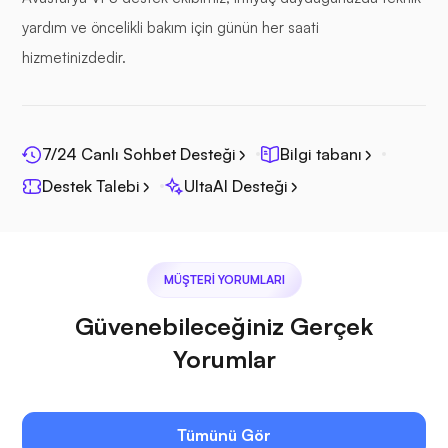
yardım ve öncelikli bakım için günün her saati
hizmetinizdedir.
Fotoprizma
7/24 Canlı Sohbet Desteği
Bilgi tabanı
Destek Talebi
UltaAI Desteği
Jitsi
MÜŞTERI YORUMLARI
Güvenebileceğiniz Gerçek
Plex
Yorumlar
Tümünü Gör