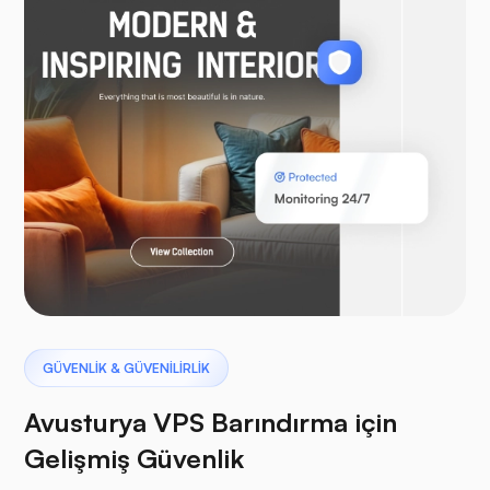
WooTicaret
Laravel
Pterodaktil
GÜVENLİK & GÜVENİLİRLİK
Avusturya VPS Barındırma için
Gelişmiş Güvenlik
tampon paneller