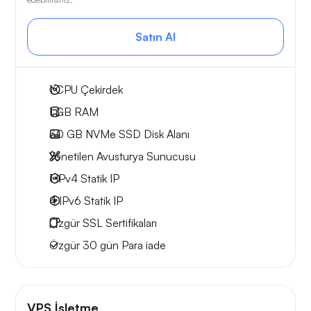
Satın Al
1
CPU Çekirdek
1 GB
RAM
30 GB
NVMe SSD Disk Alanı
Yönetilen Avusturya Sunucusu
1 IPv4
Statik IP
4 IPv6
Statik IP
Özgür
SSL Sertifikaları
Özgür
30 gün
Para iade
VPS İşletme