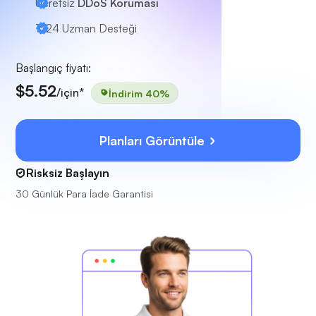
Ücretsiz
DDoS Koruması
7/24
Uzman Desteği
Başlangıç fiyatı:
$5.52
/için*
İndirim 40%
Planları Görüntüle
Risksiz Başlayın
30 Günlük Para İade Garantisi