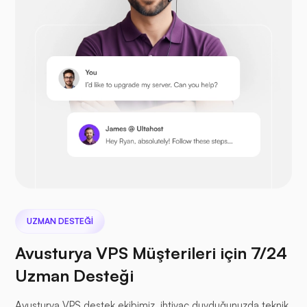
Prestashop
Sonraki bulut
UZMAN DESTEĞI
Avusturya VPS Müşterileri için 7/24
Deniz Dosyası
Uzman Desteği
Avusturya VPS destek ekibimiz, ihtiyaç duyduğunuzda teknik