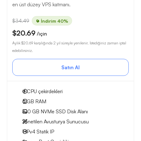
en üst düzey VPS katmanı.
$34.49
İndirim 40%
$20.69
/için
Aylık
$20.69
karşılığında 2 yıl süreyle yenilenir. İstediğiniz zaman iptal
edebilirsiniz.
Satın Al
4
CPU çekirdekleri
6 GB
RAM
100 GB
NVMe SSD Disk Alanı
Yönetilen Avusturya Sunucusu
1 IPv4
Statik IP