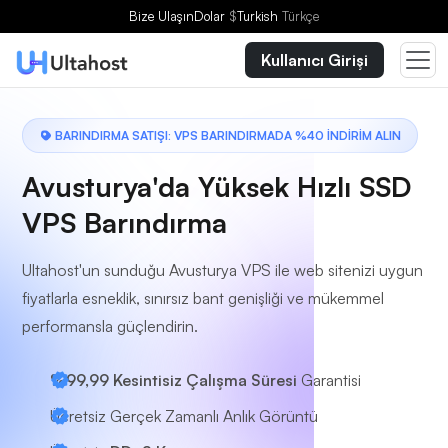
Bir Plan Seçin
Bize Ulaşın
Dolar
$
Turkish
Türkçe
Kullanıcı Girişi
BARINDIRMA SATIŞI: VPS BARINDIRMADA %40 İNDİRİM ALIN
Avusturya'da Yüksek Hızlı SSD
VPS Barındırma
Ultahost'un sunduğu Avusturya VPS ile web sitenizi uygun
fiyatlarla esneklik, sınırsız bant genişliği ve mükemmel
performansla güçlendirin.
%99,99 Kesintisiz Çalışma Süresi
Garantisi
Ücretsiz Gerçek Zamanlı Anlık Görüntü