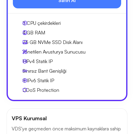
Satın Al
3
CPU çekirdekleri
4 GB
RAM
75 GB
NVMe SSD Disk Alanı
Yönetilen Avusturya Sunucusu
1 IPv4
Statik IP
Sınırsız Bant Genişliği
8 IPv6
Statik IP
DDoS Protection
VPS Kurumsal
VDS'ye geçmeden önce maksimum kaynaklara sahip