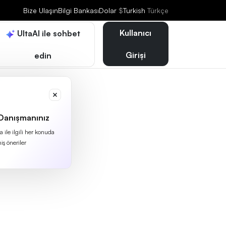
Bize Ulaşın
Bilgi Bankası
Dolar
$
Turkish
Türkçe
Kullanıcı
UltaAI ile sohbet
Girişi
edin
 Danışmanınız
 ile ilgili her konuda
iş öneriler