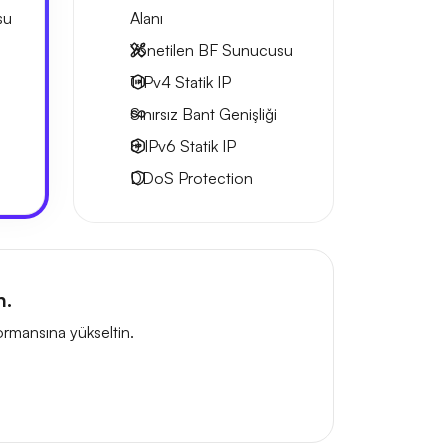
su
Alanı
Yönetilen BF Sunucusu
1 IPv4
Statik IP
Sınırsız Bant Genişliği
8 IPv6
Statik IP
DDoS Protection
n.
ormansına yükseltin.