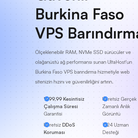
Burkina Faso
VPS Barındırm
Ölçeklenebilir RAM, NVMe SSD sürücüler ve
olağanüstü ağ performansı sunan UltaHost'un
Burkina Faso VPS barındırma hizmetiyle web
sitenizin hızını ve güvenilirliğini artırın.
%99,99 Kesintisiz
Ücretsiz Gerçek
Çalışma Süresi
Zamanlı Anlık
Garantisi
Görüntü
Ücretsiz
DDoS
7/24
Uzman
Koruması
Desteği