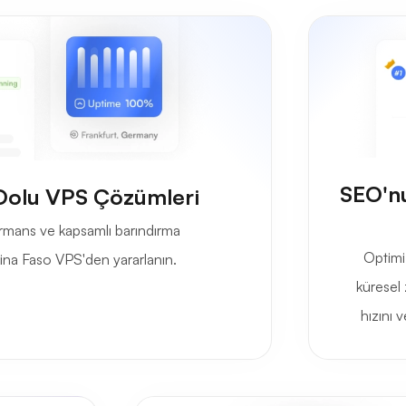
SEO'nu
e Dolu VPS Çözümleri
formans ve kapsamlı barındırma
Optimi
rkina Faso VPS'den yararlanın.
küresel z
hızını v