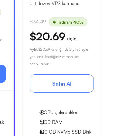
üst düzey VPS katmanı.
$34.49
İndirim 40%
$20.69
/için
le
Aylık
$20.69
karşılığında 2 yıl süreyle
yenilenir. İstediğiniz zaman iptal
edebilirsiniz.
Satın Al
4
CPU çekirdekleri
sk
6 GB
RAM
100 GB
NVMe SSD Disk