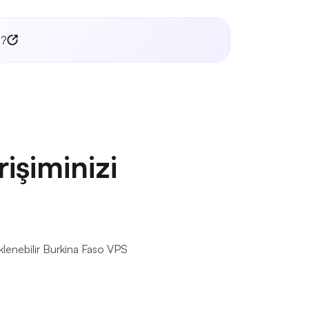
l?
işiminizi
eklenebilir Burkina Faso VPS