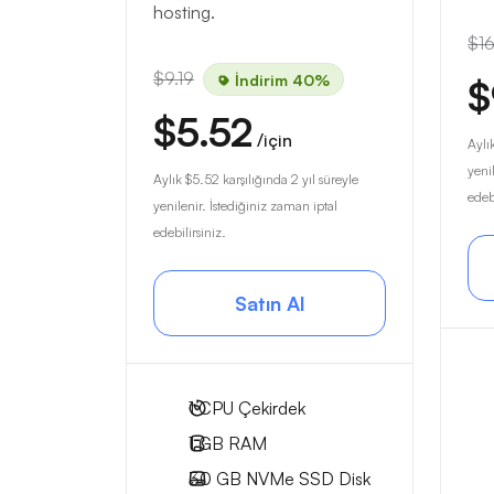
hosting.
$16
$9.19
İndirim 40%
$
$5.52
/için
Aylı
yeni
Aylık
$5.52
karşılığında 2 yıl süreyle
edebi
yenilenir. İstediğiniz zaman iptal
edebilirsiniz.
Satın Al
1
CPU Çekirdek
1 GB
RAM
30 GB
NVMe SSD Disk