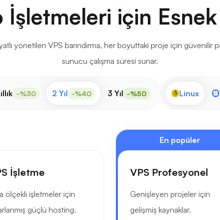
 İşletmeleri için Esnek
atlı yönetilen VPS barındırma, her boyuttaki proje için güvenilir
sunucu çalışma süresi sunar.
ıllık
2 Yıl
3 Yıl
Linux
-%30
-%40
-%50
En popüler
S İşletme
VPS Profesyonel
a ölçekli işletmeler için
Genişleyen projeler için
arlanmış güçlü hosting.
gelişmiş kaynaklar.