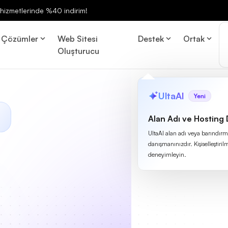
ng hizmetlerinde %40 indirim!
Çözümler
Web Sitesi
Destek
Ortak
Oluşturucu
UltaAI
Yeni
Alan Adı ve Hosting
UltaAI alan adı veya barındırma
danışmanınızdır. Kişiselleştirilm
deneyimleyin.