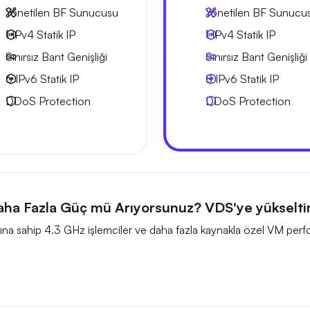
Yönetilen BF Sunucusu
Yönetilen BF Sunucu
1 IPv4
Statik IP
1 IPv4
Statik IP
Sınırsız Bant Genişliği
Sınırsız Bant Genişliği
6 IPv6
Statik IP
8 IPv6
Statik IP
DDoS Protection
DDoS Protection
ha Fazla Güç mü Arıyorsunuz? VDS'ye yükselti
hızına sahip 4.3 GHz işlemciler ve daha fazla kaynakla özel VM perf