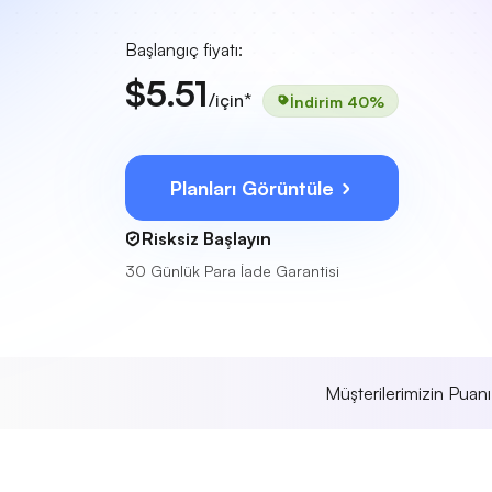
Başlangıç fiyatı:
$5.51
/için*
İndirim 40%
Planları Görüntüle
Risksiz Başlayın
30 Günlük Para İade Garantisi
Müşterilerimizin Puan