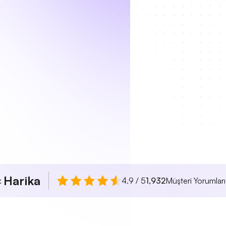
Harika
ı:
4.9 / 5
1,932
Müşteri Yorumları