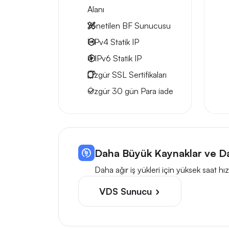
Alanı
Yönetilen BF Sunucusu
1 IPv4
Statik IP
4 IPv6
Statik IP
Özgür
SSL Sertifikaları
Özgür
30 gün
Para iade
Daha Büyük Kaynaklar ve Da
Daha ağır iş yükleri için yüksek saat 
VDS Sunucu