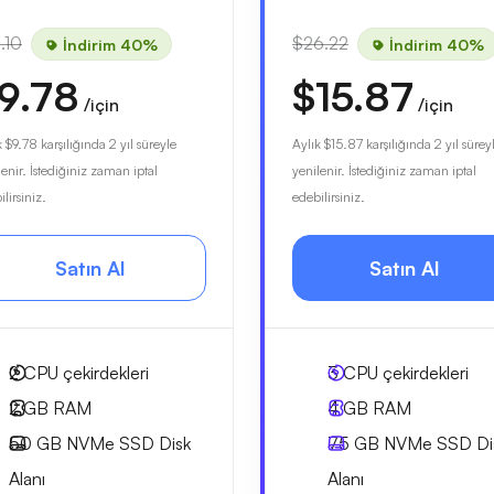
.10
$26.22
İndirim 40%
İndirim 40%
9.78
$15.87
/için
/için
k
$9.78
karşılığında 2 yıl süreyle
Aylık
$15.87
karşılığında 2 yıl sürey
lenir. İstediğiniz zaman iptal
yenilenir. İstediğiniz zaman iptal
lirsiniz.
edebilirsiniz.
Satın Al
Satın Al
2
CPU çekirdekleri
3
CPU çekirdekleri
2 GB
RAM
4 GB
RAM
50 GB
NVMe SSD Disk
75 GB
NVMe SSD Di
Alanı
Alanı