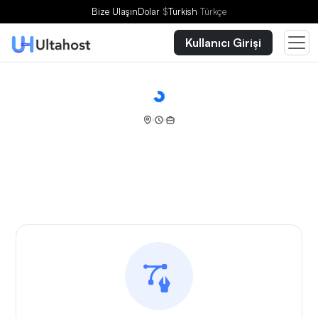
Bize Ulaşın
Dolar
$
Turkish
Türkçe
Kullanıcı Girişi