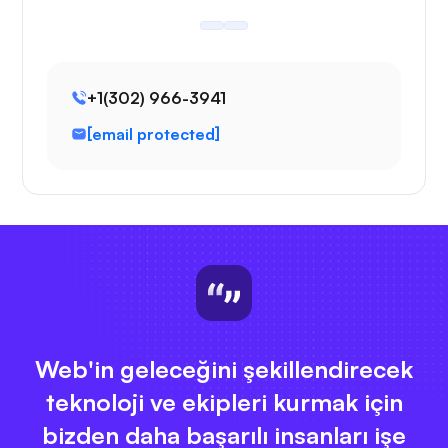
+1(302) 966-3941
[email protected]
Web'in geleceğini şekillendirecek
teknoloji ve ekipleri kurmak için
bizden daha başarılı insanları işe