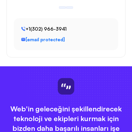
+1(302) 966-3941
[email protected]
Web'in geleceğini şekillendirecek
teknoloji ve ekipleri kurmak için
bizden daha başarılı insanları işe