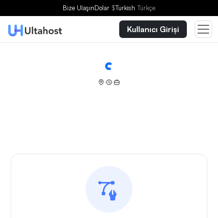
Bize Ulaşın
Dolar
$
Turkish
Türkçe
Kullanıcı Girişi