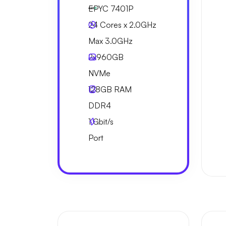
EPYC 7401P
24 Cores x 2.0GHz
Max 3.0GHz
2x
960GB
NVMe
128GB
RAM
DDR4
1
Gbit/s
Port