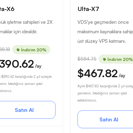
ta-X6
Ulta-X7
ük işletme sahipleri ve 2X
VDS'ye geçmeden önce
naklar için idealdir.
maksimum kaynaklara sahi
üst düzey VPS katmanı.
88.18
İndirim 20%
$584.75
İndirim 20%
390.62
/ay
$467.82
/ay
k
$390.62
karşılığında 2 yıl süreyle
lenir. İstediğiniz zaman iptal
Aylık
$467.82
karşılığında 2 yıl süre
lirsiniz.
yenilenir. İstediğiniz zaman iptal
edebilirsiniz.
Satın Al
Satın Al