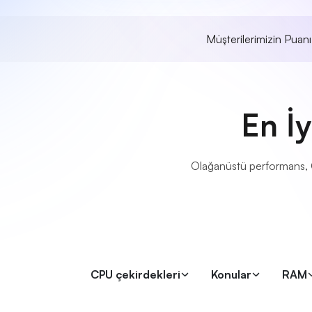
Müşterilerimizin Puan
En İy
Olağanüstü performans, Öze
CPU çekirdekleri
Konular
RAM