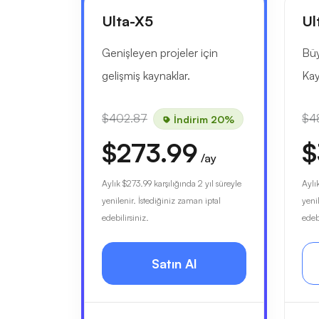
Ulta-X5
Ul
Genişleyen projeler için
Büy
gelişmiş kaynaklar.
Kay
$402.87
$4
İndirim 20%
$273.99
$
/ay
Aylık
$273.99
karşılığında 2 yıl süreyle
Aylı
yenilenir. İstediğiniz zaman iptal
yeni
edebilirsiniz.
edebi
Satın Al