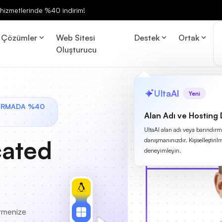
ng hizmetlerinde %40 indirim!
Çözümler
Web Sitesi
Destek
Ortak
Oluşturucu
UltaAI
Yeni
DIRMADA %40
Alan Adı ve Hosting
UltaAI alan adı veya barındırma
cated
danışmanınızdır. Kişiselleştirilm
deneyimleyin.
etmenize