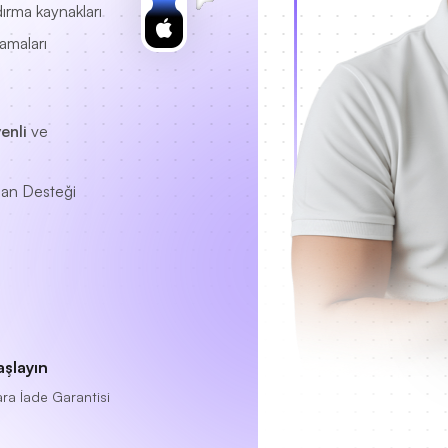
ırma kaynakları
lamaları
enli
ve
an Desteği
aşlayın
ra İade Garantisi