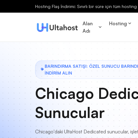
Hosting Flaş İndirimi: Sınırlı bir süre için tüm hosti
Alan
Hosting
Adı
BARINDIRMA SATIŞI: ÖZEL SUNUCU BARIN
İNDİRİM ALIN
Chicago Dedi
Sunucular
Chicago'daki UltaHost Dedicated sunucular, işl