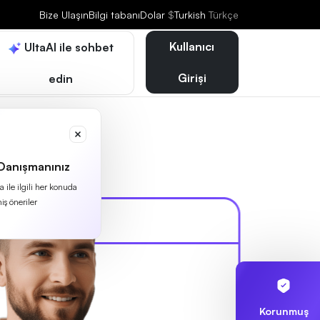
Bize Ulaşın
Bilgi tabanı
Dolar
$
Turkish
Türkçe
Kullanıcı
UltaAI ile sohbet
Girişi
edin
 Danışmanınız
 ile ilgili her konuda
iş öneriler
Korunmuş