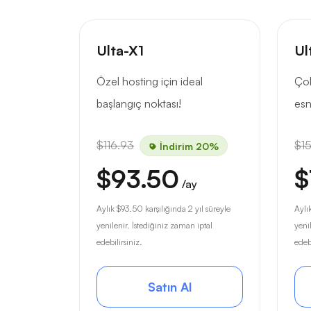
Ulta-X1
Ul
Özel hosting için ideal
Çok
başlangıç noktası!
esn
$116.93
$1
İndirim 20%
$93.50
$
/ay
Aylık
$93.50
karşılığında 2 yıl süreyle
Aylı
yenilenir. İstediğiniz zaman iptal
yeni
edebilirsiniz.
edebi
Satın Al