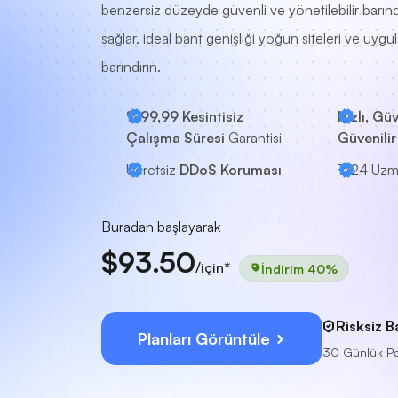
benzersiz düzeyde güvenli ve yönetilebilir barınd
sağlar. ideal bant genişliği yoğun siteleri ve uygu
barındırın.
%99,99 Kesintisiz
Hızlı, Güv
Çalışma Süresi
Garantisi
Güvenilir
Ücretsiz
DDoS Koruması
7/24
Uzm
Buradan başlayarak
$93.50
/için*
İndirim 40%
Risksiz B
Planları Görüntüle
30 Günlük Pa