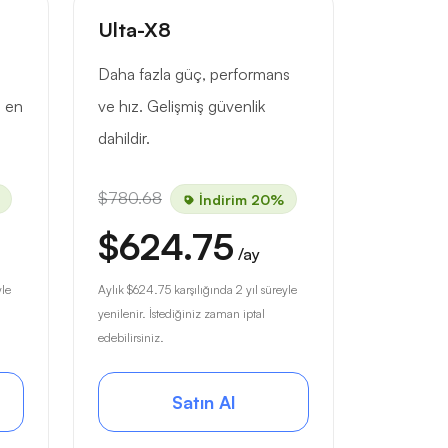
Ulta-X8
Daha fazla güç, performans
p en
ve hız. Gelişmiş güvenlik
dahildir.
$780.68
İndirim 20%
$624.75
/ay
yle
Aylık
$624.75
karşılığında 2 yıl süreyle
yenilenir. İstediğiniz zaman iptal
edebilirsiniz.
Satın Al