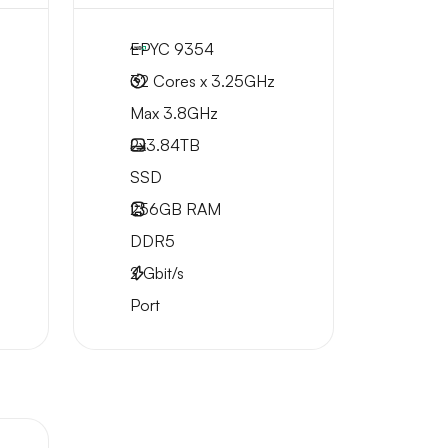
EPYC 9354
32 Cores x 3.25GHz
Max 3.8GHz
2x
3.84TB
SSD
256GB
RAM
DDR5
2
Gbit/s
Port