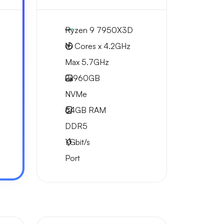
Ryzen 9 7950X3D
16 Cores x 4.2GHz
Max 5.7GHz
2x
960GB
NVMe
64GB
RAM
DDR5
1
Gbit/s
Port