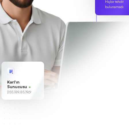
Hiçbir tehdit
bulunamadı
Karl'ın
Sunucusu
255.189.85.19