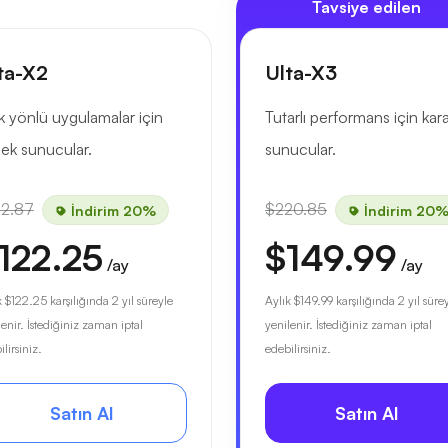
Tavsiye edilen
ta-X2
Ulta-X3
 yönlü uygulamalar için
Tutarlı performans için kara
ek sunucular.
sunucular.
52.87
$220.85
İndirim 20%
İndirim 20
122.25
$149.99
/ay
/ay
k
$122.25
karşılığında 2 yıl süreyle
Aylık
$149.99
karşılığında 2 yıl süre
lenir. İstediğiniz zaman iptal
yenilenir. İstediğiniz zaman iptal
lirsiniz.
edebilirsiniz.
Satın Al
Satın Al