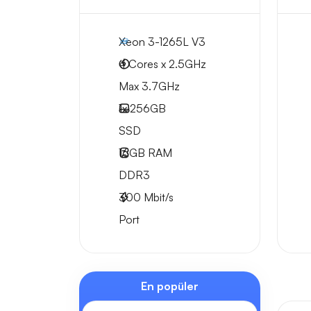
Xeon 3-1265L V3
4 Cores x 2.5GHz
Max 3.7GHz
1x
256GB
SSD
16GB
RAM
DDR3
300
Mbit/s
Port
En popüler