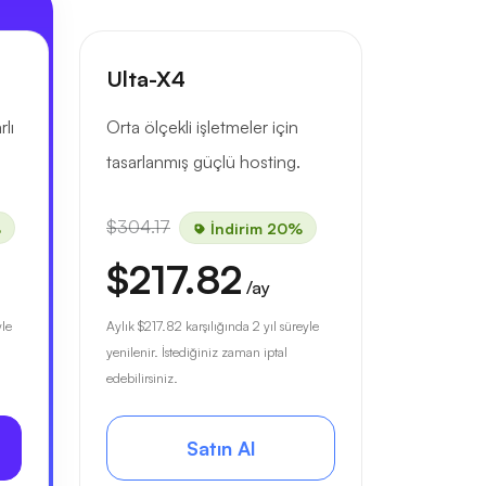
Ulta-X4
rlı
Orta ölçekli işletmeler için
tasarlanmış güçlü hosting.
$304.17
%
İndirim 20%
$217.82
/ay
yle
Aylık
$217.82
karşılığında 2 yıl süreyle
yenilenir. İstediğiniz zaman iptal
edebilirsiniz.
Satın Al