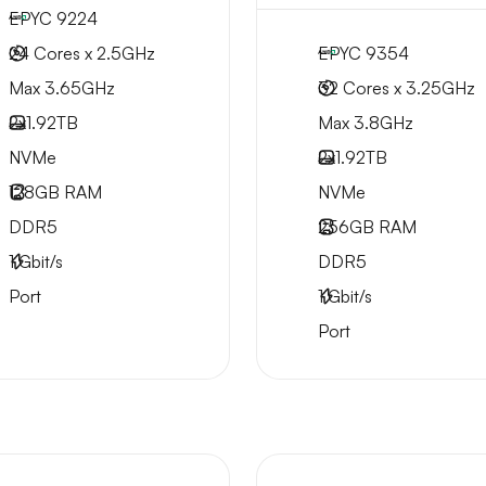
EPYC 9224
24 Cores x 2.5GHz
EPYC 9354
Max 3.65GHz
32 Cores x 3.25GHz
2x
1.92TB
Max 3.8GHz
NVMe
2x
1.92TB
128GB
RAM
NVMe
DDR5
256GB
RAM
1
Gbit/s
DDR5
Port
1
Gbit/s
Port