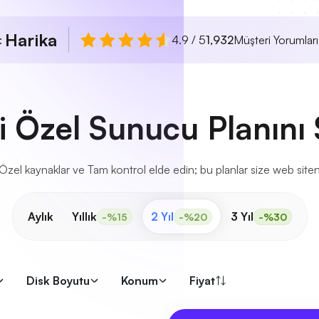
Harika
ı:
4.9 / 5
1,932
Müşteri Yorumları
i Özel Sunucu Planını
l kaynaklar ve Tam kontrol elde edin; bu planlar size web sitenizi
Aylık
Yıllık
2 Yıl
3 Yıl
-%15
-%20
-%30
Disk Boyutu
Konum
Fiyat