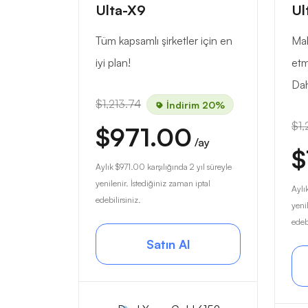
Ulta-X9
Ul
Tüm kapsamlı şirketler için en
Mak
iyi plan!
etm
Dah
$1,213.74
İndirim 20%
$1,
$971.00
/ay
$
Aylık
$971.00
karşılığında 2 yıl süreyle
yenilenir. İstediğiniz zaman iptal
Aylı
edebilirsiniz.
yeni
edebi
Satın Al