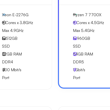
Xeon E-2276G
Ryzen 7 7700X
6 Cores x 3.8GHz
8 Cores x 4.5GHz
Max 4.9GHz
Max 5.4GHz
1x
512GB
1x
960GB
SSD
SSD
32GB
RAM
64GB
RAM
DDR4
DDR5
300
Mbit/s
1
Gbit/s
Port
Port