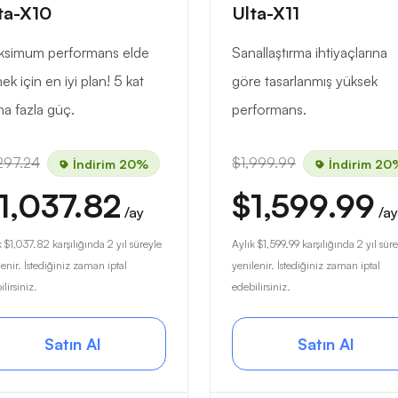
ta-X10
Ulta-X11
simum performans elde
Sanallaştırma ihtiyaçlarına
ek için en iyi plan! 5 kat
göre tasarlanmış yüksek
a fazla güç.
performans.
297.24
$1,999.99
İndirim 20%
İndirim 20
1,037.82
$1,599.99
/ay
/ay
k
$1,037.82
karşılığında 2 yıl süreyle
Aylık
$1,599.99
karşılığında 2 yıl sür
lenir. İstediğiniz zaman iptal
yenilenir. İstediğiniz zaman iptal
lirsiniz.
edebilirsiniz.
Satın Al
Satın Al