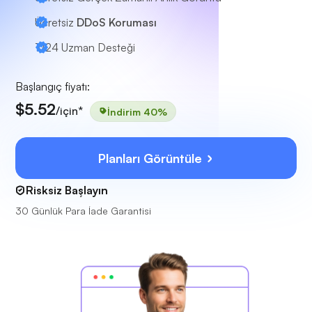
Ücretsiz
DDoS Koruması
7/24
Uzman Desteği
Başlangıç fiyatı:
$5.52
/için*
İndirim 40%
Planları Görüntüle
Risksiz Başlayın
30 Günlük Para İade Garantisi