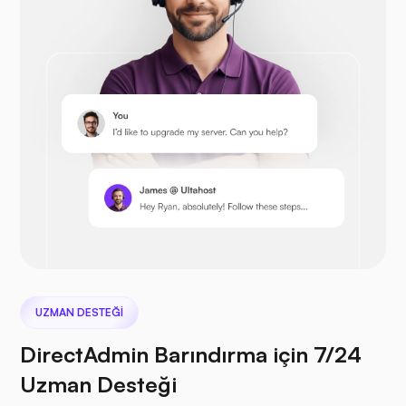
Açık Sepet
Prestashop
Sonraki bulut
UZMAN DESTEĞI
DirectAdmin Barındırma için 7/24
Uzman Desteği
Deniz Dosyası