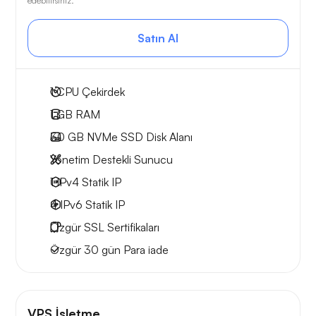
edebilirsiniz.
Satın Al
1
CPU Çekirdek
1 GB
RAM
30 GB
NVMe SSD Disk Alanı
Yönetim Destekli Sunucu
1 IPv4
Statik IP
4 IPv6
Statik IP
Özgür
SSL Sertifikaları
Özgür
30 gün
Para iade
VPS İşletme