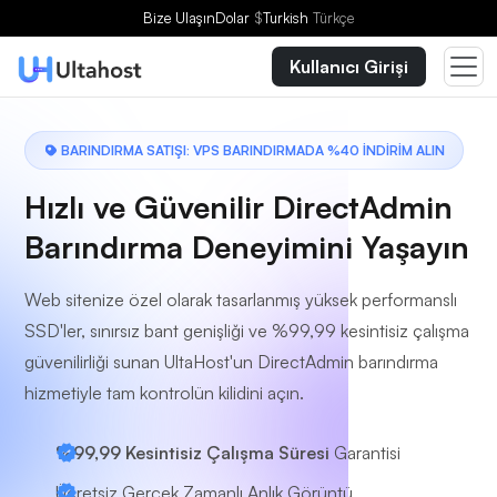
Bir Plan Seçin
Bize Ulaşın
Dolar
$
Turkish
Türkçe
Kullanıcı Girişi
BARINDIRMA SATIŞI: VPS BARINDIRMADA %40 İNDİRİM ALIN
Hızlı ve Güvenilir DirectAdmin
Barındırma Deneyimini Yaşayın
Web sitenize özel olarak tasarlanmış yüksek performanslı
SSD'ler, sınırsız bant genişliği ve %99,99 kesintisiz çalışma
güvenilirliği sunan UltaHost'un DirectAdmin barındırma
hizmetiyle tam kontrolün kilidini açın.
%99,99 Kesintisiz Çalışma Süresi
Garantisi
Ücretsiz Gerçek Zamanlı Anlık Görüntü