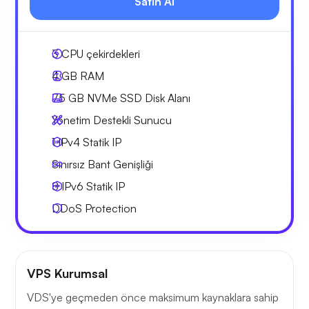
Satın Al
3
CPU çekirdekleri
4 GB
RAM
75 GB
NVMe SSD Disk Alanı
Yönetim Destekli Sunucu
1 IPv4
Statik IP
Sınırsız Bant Genişliği
8 IPv6
Statik IP
DDoS Protection
VPS Kurumsal
VDS'ye geçmeden önce maksimum kaynaklara sahip