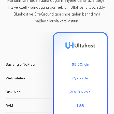
Planlarımızın neden daha düşük maliyetle daha fazla değer,
hız ve özellik sunduğunu görmek için UltaHost'u GoDaddy,
Bluehost ve SiteGround gibi önde gelen barındırma
sağlayıcılarıyla karşılaştırın.
Başlangıç Noktası
$5.50
/için
Web siteleri
7'ye kadar
S
Disk Alanı
30GB NVMe
RAM
1 GB