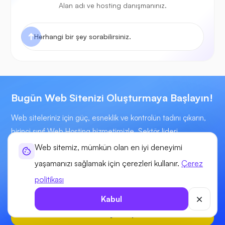
Alan adı ve hosting danışmanınız.
Bugün Web Sitenizi Oluşturmaya Başlayın!
Web siteleriniz için güç, esneklik ve kontrolün tadını çıkarın,
birinci sınıf Web Hosting hizmetimizle. Sektör lideri
uzmanlarımız, 7/24 teknik destek sağlamak için burada.
Web sitemiz, mümkün olan en iyi deneyimi
yaşamanızı sağlamak için çerezleri kullanır.
Çerez
Başlangıç:
politikası
$5.51
/için
Kabul
Kullanmaya Başla