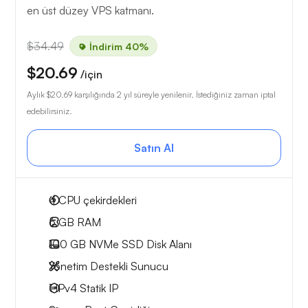
en üst düzey VPS katmanı.
$34.49
İndirim 40%
$20.69
/için
Aylık
$20.69
karşılığında 2 yıl süreyle yenilenir. İstediğiniz zaman iptal
edebilirsiniz.
Satın Al
4
CPU çekirdekleri
6 GB
RAM
100 GB
NVMe SSD Disk Alanı
Yönetim Destekli Sunucu
1 IPv4
Statik IP