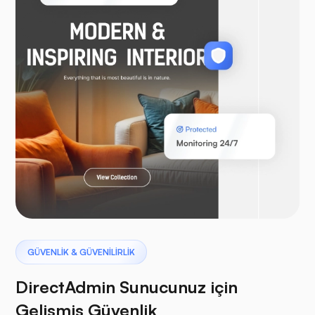
WooTicaret
Laravel
Pterodaktil
GÜVENLİK & GÜVENİLİRLİK
DirectAdmin Sunucunuz için
Gelişmiş Güvenlik