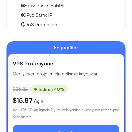
Sınırsız Bant Genişliği
6 IPv6
Statik IP
DDoS Protection
En popüler
VPS Profesyonel
Genişleyen projeler için gelişmiş kaynaklar.
$26.22
İndirim 40%
$15.87
/için
Aylık
$15.87
karşılığında 2 yıl süreyle yenilenir. İstediğiniz zaman iptal
edebilirsiniz.