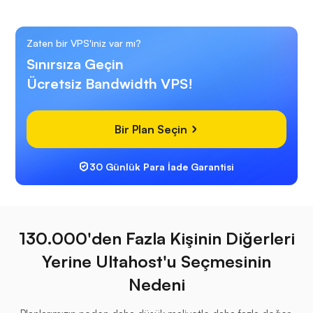
Zaten bir VPS'iniz var mı?
Sınırsıza Geçin
Ücretsiz Bandwidth VPS!
Bir Plan Seçin
30 Günlük Para İade Garantisi
130.000'den Fazla Kişinin Diğerleri
Yerine Ultahost'u Seçmesinin
Nedeni