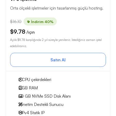
Orta ölçekli işletmeler için tasarlanmış güçlü hosting.
$16.10
İndirim 40%
$9.78
/için
Aylık
$9.78
karşılığında 2 yıl süreyle yenilenir. İstediğiniz zaman iptal
edebilirsiniz.
Satın Al
2
CPU çekirdekleri
2 GB
RAM
50 GB
NVMe SSD Disk Alanı
Yönetim Destekli Sunucu
1 IPv4
Statik IP