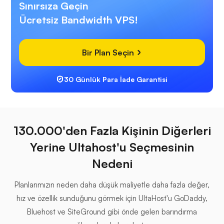
Sınırsıza Geçin
Ücretsiz Bandwidth VPS!
Bir Plan Seçin
30 Günlük Para İade Garantisi
130.000'den Fazla Kişinin Diğerleri
Yerine Ultahost'u Seçmesinin
Nedeni
Planlarımızın neden daha düşük maliyetle daha fazla değer,
hız ve özellik sunduğunu görmek için UltaHost'u GoDaddy,
Bluehost ve SiteGround gibi önde gelen barındırma