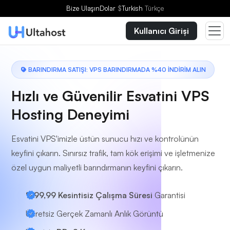
Bir Plan Seçin
Bize Ulaşın
Dolar
$
Turkish
Türkçe
Kullanıcı Girişi
BARINDIRMA SATIŞI: VPS BARINDIRMADA %40 İNDİRİM ALIN
Hızlı ve Güvenilir Esvatini VPS
Hosting Deneyimi
Esvatini VPS'imizle üstün sunucu hızı ve kontrolünün
keyfini çıkarın. Sınırsız trafik, tam kök erişimi ve işletmenize
özel uygun maliyetli barındırmanın keyfini çıkarın.
%99,99 Kesintisiz Çalışma Süresi
Garantisi
Ücretsiz Gerçek Zamanlı Anlık Görüntü