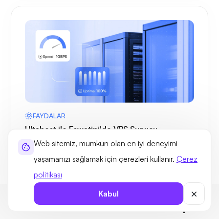
FAYDALAR
Ultahost ile Eswatini'de VPS Sunucu
Barındırmanın Avantajları
Web sitemiz, mümkün olan en iyi deneyimi
yaşamanızı sağlamak için çerezleri kullanır.
Çerez
politikası
Kabul
Esvatini VPS Sorularınızın Cevapları