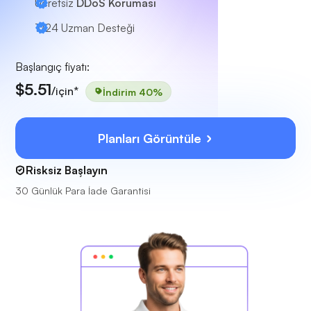
Ücretsiz
DDoS Koruması
7/24
Uzman Desteği
Başlangıç fiyatı:
$5.51
/için*
İndirim 40%
Planları Görüntüle
Risksiz Başlayın
30 Günlük Para İade Garantisi