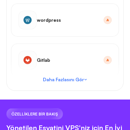
wordpress
Gitlab
Daha Fazlasını Gör
VS Kodu
ÖZELLİKLERE BİR BAKIŞ
Yönetilen Esvatini VPS'niz için En İyi