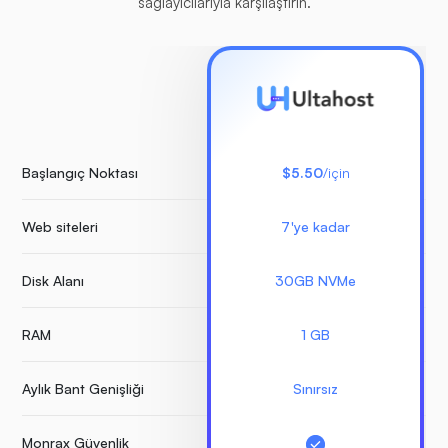
sağlayıcılarıyla karşılaştırın.
Başlangıç Noktası
$5.50
/için
Web siteleri
7'ye kadar
S
Disk Alanı
30GB NVMe
RAM
1 GB
Aylık Bant Genişliği
Sınırsız
Monrax Güvenlik