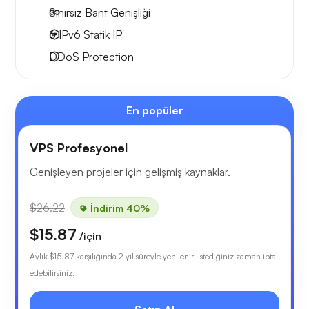
Sınırsız Bant Genişliği
6 IPv6
Statik IP
DDoS Protection
En popüler
VPS Profesyonel
Genişleyen projeler için gelişmiş kaynaklar.
$26.22
İndirim 40%
$15.87
/için
Aylık
$15.87
karşılığında 2 yıl süreyle yenilenir. İstediğiniz zaman iptal
edebilirsiniz.