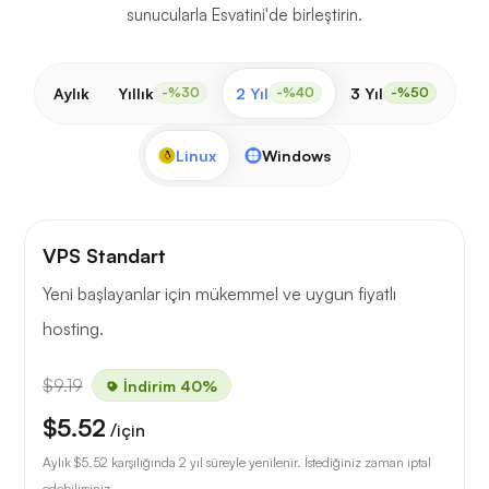
sunucularla Esvatini'de birleştirin.
Aylık
Yıllık
2 Yıl
3 Yıl
-%30
-%40
-%50
Linux
Windows
VPS Standart
Yeni başlayanlar için mükemmel ve uygun fiyatlı
hosting.
$9.19
İndirim 40%
$5.52
/için
Aylık
$5.52
karşılığında 2 yıl süreyle yenilenir. İstediğiniz zaman iptal
edebilirsiniz.