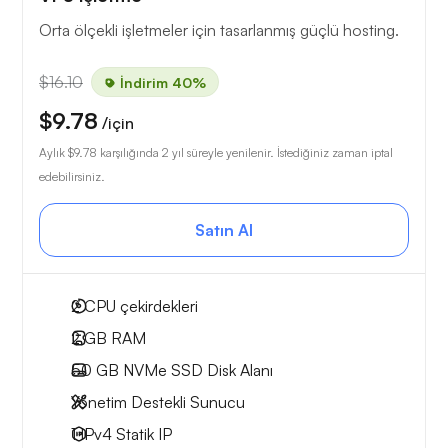
Orta ölçekli işletmeler için tasarlanmış güçlü hosting.
$16.10
İndirim 40%
$9.78
/için
Aylık
$9.78
karşılığında 2 yıl süreyle yenilenir. İstediğiniz zaman iptal
edebilirsiniz.
Satın Al
2
CPU çekirdekleri
2 GB
RAM
50 GB
NVMe SSD Disk Alanı
Yönetim Destekli Sunucu
1 IPv4
Statik IP