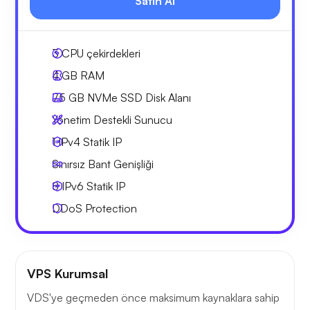
Satın Al
3
CPU çekirdekleri
4 GB
RAM
75 GB
NVMe SSD Disk Alanı
Yönetim Destekli Sunucu
1 IPv4
Statik IP
Sınırsız Bant Genişliği
8 IPv6
Statik IP
DDoS Protection
VPS Kurumsal
VDS'ye geçmeden önce maksimum kaynaklara sahip