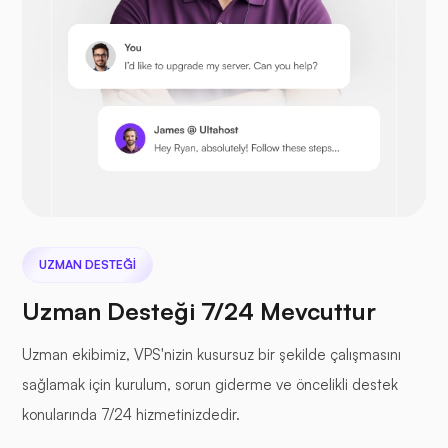
Prestashop
Sonraki bulut
UZMAN DESTEĞI
Uzman Desteği 7/24 Mevcuttur
Deniz Dosyası
Uzman ekibimiz, VPS'nizin kusursuz bir şekilde çalışmasını
sağlamak için kurulum, sorun giderme ve öncelikli destek
konularında 7/24 hizmetinizdedir.