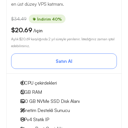
en üst düzey VPS katmanı.
$34.49
İndirim 40%
$20.69
/için
Aylık
$20.69
karşılığında 2 yıl süreyle yenilenir. İstediğiniz zaman iptal
edebilirsiniz.
Satın Al
4
CPU çekirdekleri
6 GB
RAM
100 GB
NVMe SSD Disk Alanı
Yönetim Destekli Sunucu
1 IPv4
Statik IP