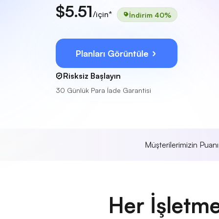
$5.51
/için*
İndirim 40%
Planları Görüntüle
Risksiz Başlayın
30 Günlük Para İade Garantisi
Müşterilerimizin Puan
Her İşletm