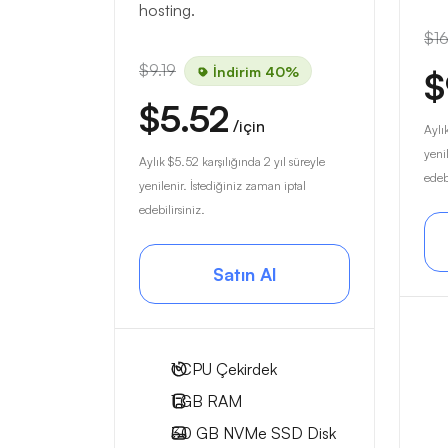
hosting.
$16
$9.19
İndirim 40%
$
$5.52
/için
Aylı
yeni
Aylık
$5.52
karşılığında 2 yıl süreyle
edebi
yenilenir. İstediğiniz zaman iptal
edebilirsiniz.
Satın Al
1
CPU Çekirdek
1 GB
RAM
30 GB
NVMe SSD Disk