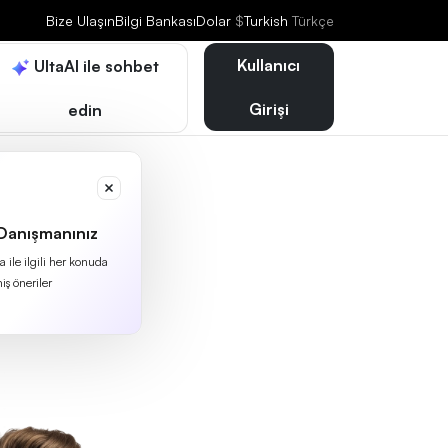
Bize Ulaşın
Bilgi Bankası
Dolar
$
Turkish
Türkçe
Kullanıcı
UltaAI ile sohbet
Girişi
edin
 Danışmanınız
 ile ilgili her konuda
iş öneriler