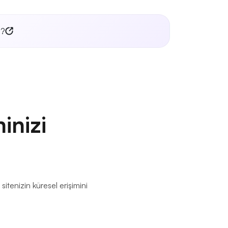
l?
inizi
itenizin küresel erişimini