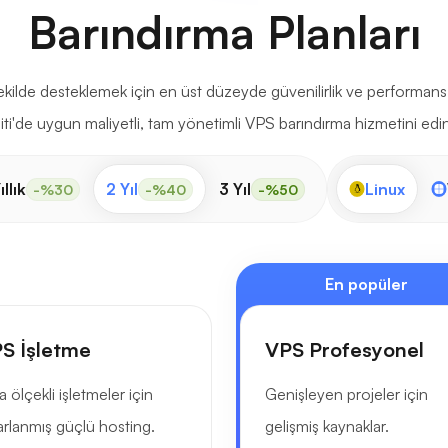
Barındırma Planları
 şekilde desteklemek için en üst düzeyde güvenilirlik ve performan
iti'de uygun maliyetli, tam yönetimli VPS barındırma hizmetini edin
ıllık
2 Yıl
3 Yıl
Linux
-%30
-%40
-%50
En popüler
S İşletme
VPS Profesyonel
a ölçekli işletmeler için
Genişleyen projeler için
arlanmış güçlü hosting.
gelişmiş kaynaklar.