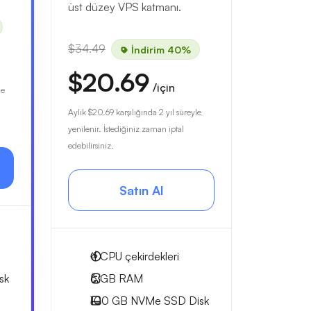
üst düzey VPS katmanı.
$34.49
İndirim 40%
$20.69
/için
le
Aylık
$20.69
karşılığında 2 yıl süreyle
yenilenir. İstediğiniz zaman iptal
edebilirsiniz.
Satın Al
4
CPU çekirdekleri
sk
6 GB
RAM
100 GB
NVMe SSD Disk