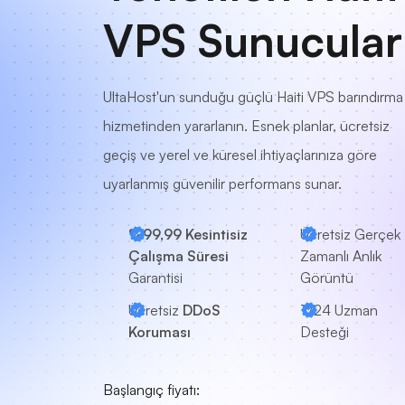
VPS Sunucular
UltaHost'un sunduğu güçlü Haiti VPS barındırma
hizmetinden yararlanın. Esnek planlar, ücretsiz
geçiş ve yerel ve küresel ihtiyaçlarınıza göre
uyarlanmış güvenilir performans sunar.
%99,99 Kesintisiz
Ücretsiz Gerçek
Çalışma Süresi
Zamanlı Anlık
Garantisi
Görüntü
Ücretsiz
DDoS
7/24
Uzman
Koruması
Desteği
Başlangıç fiyatı: