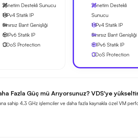
Yönetim Destekli Sunucu
Yönetim Destekli
1 IPv4
Statik IP
Sunucu
Sınırsız Bant Genişliği
1 IPv4
Statik IP
6 IPv6
Statik IP
Sınırsız Bant Genişliği
DDoS Protection
8 IPv6
Statik IP
DDoS Protection
ha Fazla Güç mü Arıyorsunuz? VDS'ye yükselti
hızına sahip 4.3 GHz işlemciler ve daha fazla kaynakla özel VM perf