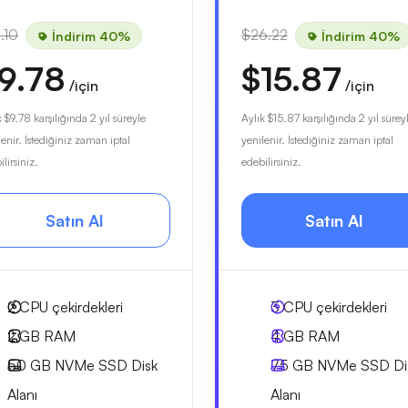
.10
$26.22
İndirim 40%
İndirim 40%
9.78
$15.87
/için
/için
k
$9.78
karşılığında 2 yıl süreyle
Aylık
$15.87
karşılığında 2 yıl sürey
lenir. İstediğiniz zaman iptal
yenilenir. İstediğiniz zaman iptal
lirsiniz.
edebilirsiniz.
Satın Al
Satın Al
2
CPU çekirdekleri
3
CPU çekirdekleri
2 GB
RAM
4 GB
RAM
50 GB
NVMe SSD Disk
75 GB
NVMe SSD Di
Alanı
Alanı