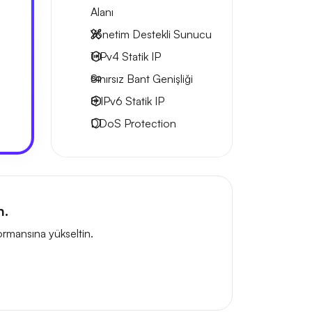
Alanı
Yönetim Destekli Sunucu
1 IPv4
Statik IP
Sınırsız Bant Genişliği
8 IPv6
Statik IP
DDoS Protection
n.
ormansına yükseltin.