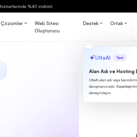
ng hizmetlerinde %40 indirim!
Çözümler
Web Sitesi
Destek
Ortak
Oluşturucu
UltaAI
Yeni
Alan Adı ve Hosting
UltaAI alan adı veya barındırma
danışmanınızdır. Kişiselleştirilm
deneyimleyin.