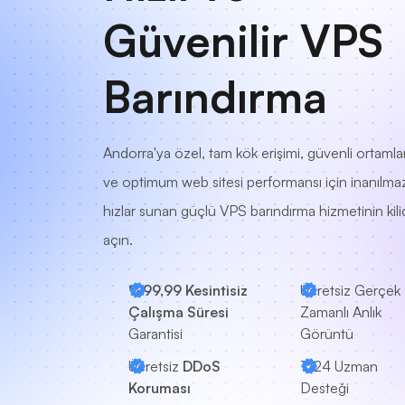
Güvenilir VPS
Barındırma
Andorra'ya özel, tam kök erişimi, güvenli ortamla
ve optimum web sitesi performansı için inanılma
hızlar sunan güçlü VPS barındırma hizmetinin kilid
açın.
%99,99 Kesintisiz
Ücretsiz Gerçek
Çalışma Süresi
Zamanlı Anlık
Garantisi
Görüntü
Ücretsiz
DDoS
7/24
Uzman
Koruması
Desteği