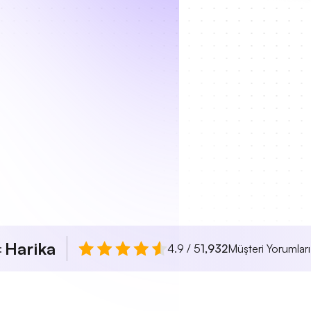
Harika
ı:
4.9 / 5
1,932
Müşteri Yorumları