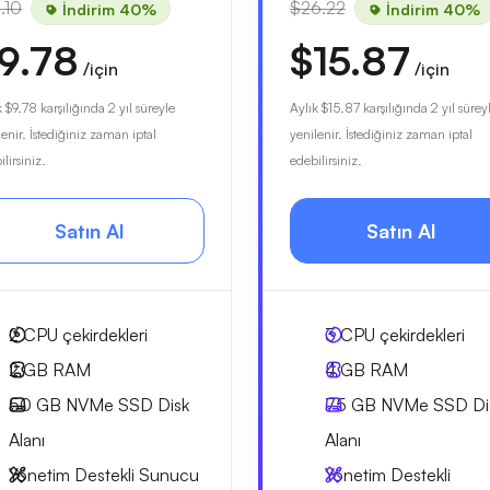
.10
$26.22
İndirim 40%
İndirim 40%
9.78
$15.87
/için
/için
k
$9.78
karşılığında 2 yıl süreyle
Aylık
$15.87
karşılığında 2 yıl sürey
lenir. İstediğiniz zaman iptal
yenilenir. İstediğiniz zaman iptal
lirsiniz.
edebilirsiniz.
Satın Al
Satın Al
2
CPU çekirdekleri
3
CPU çekirdekleri
2 GB
RAM
4 GB
RAM
50 GB
NVMe SSD Disk
75 GB
NVMe SSD Di
Alanı
Alanı
Yönetim Destekli Sunucu
Yönetim Destekli