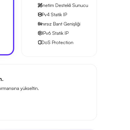
Yönetim Destekli Sunucu
1 IPv4
Statik IP
Sınırsız Bant Genişliği
8 IPv6
Statik IP
DDoS Protection
n.
ormansına yükseltin.