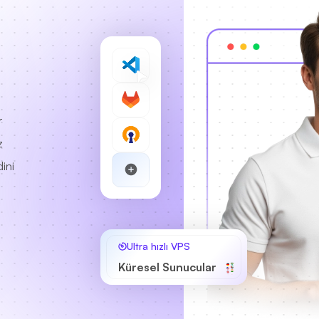
r
z
ini
Ultra hızlı VPS
Küresel Sunucular