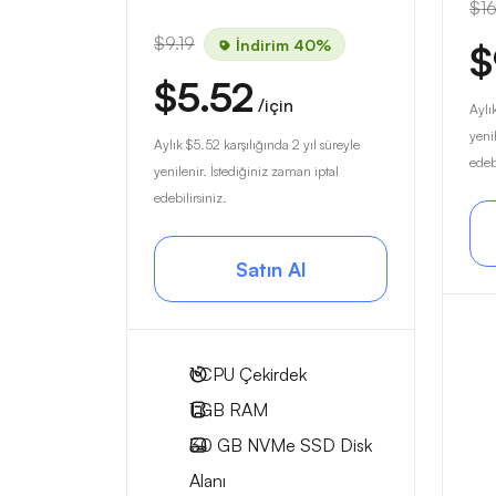
$16
$9.19
İndirim 40%
$
$5.52
/için
Aylı
yeni
Aylık
$5.52
karşılığında 2 yıl süreyle
edebi
yenilenir. İstediğiniz zaman iptal
edebilirsiniz.
Satın Al
1
CPU Çekirdek
1 GB
RAM
30 GB
NVMe SSD Disk
Alanı