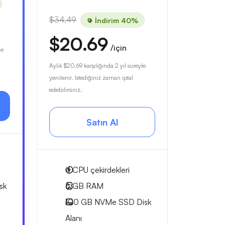
$34.49
İndirim 40%
$20.69
/için
le
Aylık
$20.69
karşılığında 2 yıl süreyle
yenilenir. İstediğiniz zaman iptal
edebilirsiniz.
Satın Al
4
CPU çekirdekleri
sk
6 GB
RAM
100 GB
NVMe SSD Disk
Alanı