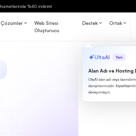
ng hizmetlerinde %40 indirim!
Çözümler
Web Sitesi
Destek
Ortak
Oluşturucu
UltaAI
Yeni
Alan Adı ve Hosting
UltaAI alan adı veya barındırma
danışmanınızdır. Kişiselleştirilm
deneyimleyin.