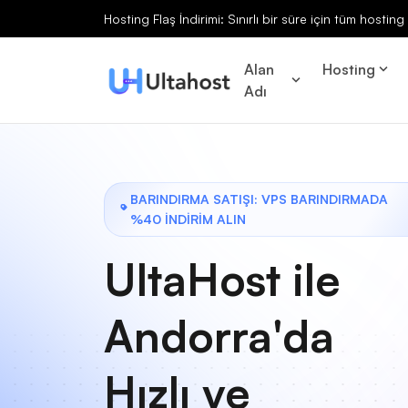
Hosting Flaş İndirimi: Sınırlı bir süre için tüm hosti
Alan
Hosting
Adı
BARINDIRMA SATIŞI: VPS BARINDIRMADA
%40 İNDİRİM ALIN
UltaHost ile
Andorra'da
Hızlı ve