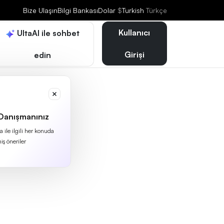
Bize Ulaşın
Bilgi Bankası
Dolar
$
Turkish
Türkçe
Kullanıcı
UltaAI ile sohbet
Girişi
edin
 Danışmanınız
 ile ilgili her konuda
iş öneriler