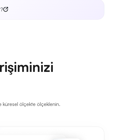
l?
işiminizi
e küresel ölçekte ölçeklenin.