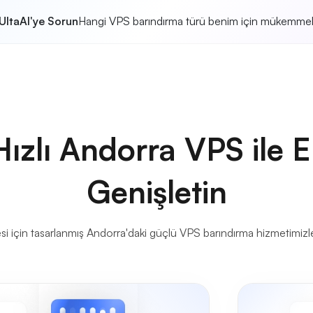
UltaAI'ye Sorun
Hangi VPS barındırma türü benim için mükemme
ızlı Andorra VPS ile Er
Genişletin
esi için tasarlanmış Andorra'daki güçlü VPS barındırma hizmetimizl