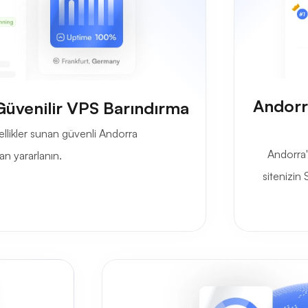
Andorr
 Güvenilir VPS Barındırma
llikler sunan güvenli Andorra
Andorra'
n yararlanın.
sitenizin 