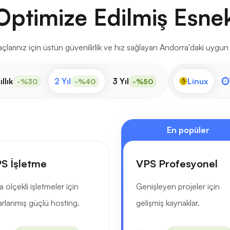
Optimize Edilmiş Esne
çlarınız için üstün güvenilirlik ve hız sağlayan Andorra'daki uygun 
ıllık
2 Yıl
3 Yıl
Linux
-%30
-%40
-%50
En popüler
S İşletme
VPS Profesyonel
a ölçekli işletmeler için
Genişleyen projeler için
arlanmış güçlü hosting.
gelişmiş kaynaklar.