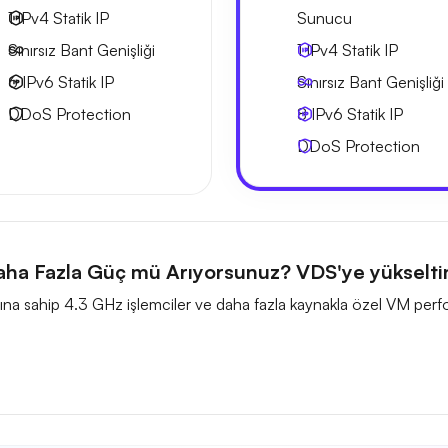
1 IPv4
Statik IP
Sunucu
Sınırsız Bant Genişliği
1 IPv4
Statik IP
6 IPv6
Statik IP
Sınırsız Bant Genişliği
DDoS Protection
8 IPv6
Statik IP
DDoS Protection
ha Fazla Güç mü Arıyorsunuz? VDS'ye yükselti
hızına sahip 4.3 GHz işlemciler ve daha fazla kaynakla özel VM perf