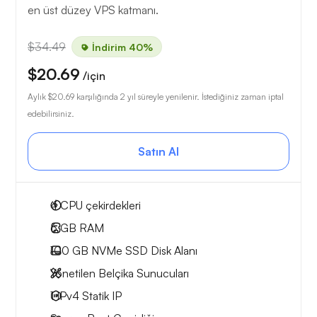
en üst düzey VPS katmanı.
$34.49
İndirim 40%
$20.69
/için
Aylık
$20.69
karşılığında 2 yıl süreyle yenilenir. İstediğiniz zaman iptal
edebilirsiniz.
Satın Al
4
CPU çekirdekleri
6 GB
RAM
100 GB
NVMe SSD Disk Alanı
Yönetilen Belçika Sunucuları
1 IPv4
Statik IP