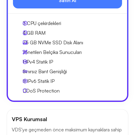
Satın Al
3
CPU çekirdekleri
4 GB
RAM
75 GB
NVMe SSD Disk Alanı
Yönetilen Belçika Sunucuları
1 IPv4
Statik IP
Sınırsız Bant Genişliği
8 IPv6
Statik IP
DDoS Protection
VPS Kurumsal
VDS'ye geçmeden önce maksimum kaynaklara sahip