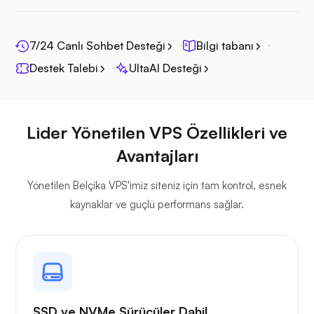
Fotoprizma
7/24 Canlı Sohbet Desteği
Bilgi tabanı
Destek Talebi
UltaAI Desteği
Jitsi
Lider Yönetilen VPS Özellikleri ve
Avantajları
Yönetilen Belçika VPS'imiz siteniz için tam kontrol, esnek
kaynaklar ve güçlü performans sağlar.
Plex
SSD ve NVMe Sürücüler Dahil