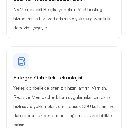
Kendi yayın
NVMe destekli Belçika yönetimli VPS hosting
hizmetimizle hızlı veri erişimi ve yüksek güvenilirlik
deneyimi yaşayın.
Tel koruma
Entegre Önbellek Teknolojisi
Röntgen
Yerleşik önbellekle sitenizin hızını artırın. Varnish,
Redis ve Memcached, tüm uygulamalar için daha
hızlı sayfa yüklemeleri, daha düşük CPU kullanımı ve
daha sorunsuz performans sağlamak üzere birlikte
Merak etmek
çalışır.