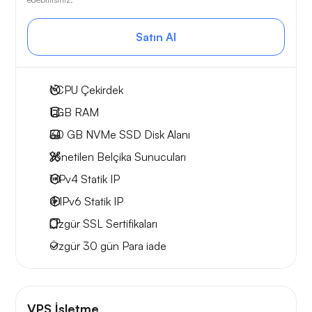
Satın Al
1
CPU Çekirdek
1 GB
RAM
30 GB
NVMe SSD Disk Alanı
Yönetilen Belçika Sunucuları
1 IPv4
Statik IP
4 IPv6
Statik IP
Özgür
SSL Sertifikaları
Özgür
30 gün
Para iade
VPS İşletme