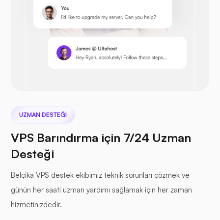
Prestashop
Sonraki bulut
UZMAN DESTEĞI
VPS Barındırma için 7/24 Uzman
Desteği
Deniz Dosyası
Belçika VPS destek ekibimiz teknik sorunları çözmek ve
günün her saati uzman yardımı sağlamak için her zaman
hizmetinizdedir.