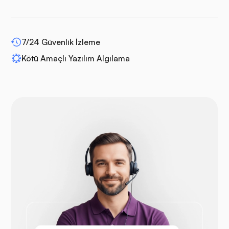
7/24 Güvenlik İzleme
WP-genişletme
Kötü Amaçlı Yazılım Algılama
Drupal
Açık Sepet