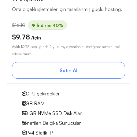
Orta ölçekli işletmeler için tasarlanmış güçlü hosting.
$16.10
İndirim 40%
$9.78
/için
Aylık
$9.78
karşılığında 2 yıl süreyle yenilenir. İstediğiniz zaman iptal
edebilirsiniz.
Satın Al
2
CPU çekirdekleri
2 GB
RAM
50 GB
NVMe SSD Disk Alanı
Yönetilen Belçika Sunucuları
1 IPv4
Statik IP