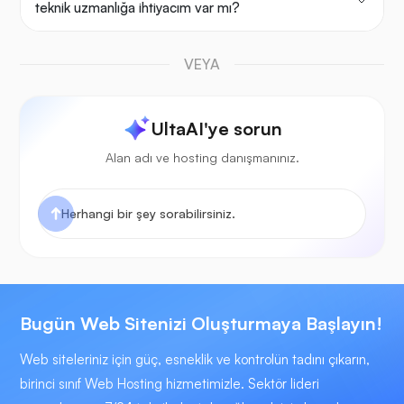
teknik uzmanlığa ihtiyacım var mı?
VEYA
UltaAI'ye sorun
Alan adı ve hosting danışmanınız.
Bugün Web Sitenizi Oluşturmaya Başlayın!
Web siteleriniz için güç, esneklik ve kontrolün tadını çıkarın,
birinci sınıf Web Hosting hizmetimizle. Sektör lideri