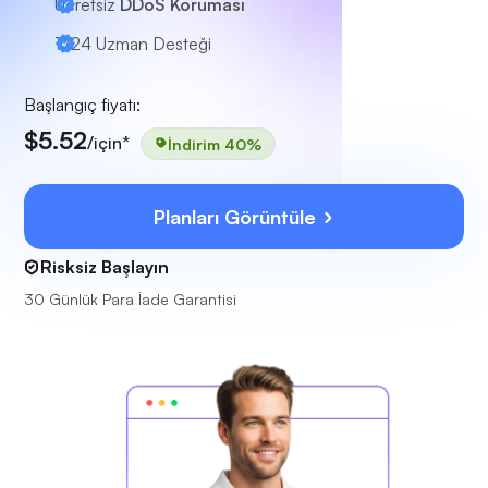
Ücretsiz
DDoS Koruması
7/24
Uzman Desteği
Başlangıç fiyatı:
$5.52
/için*
İndirim 40%
Planları Görüntüle
Risksiz Başlayın
30 Günlük Para İade Garantisi