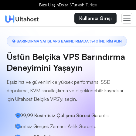
Bir Plan Seçin
Bize Ulaşın
Dolar
$
Turkish
Türkçe
Kullanıcı Girişi
BARINDIRMA SATIŞI: VPS BARINDIRMADA %40 İNDİRİM ALIN
Üstün Belçika VPS Barındırma
Deneyimini Yaşayın
Eşsiz hız ve güvenilirlikle yüksek performans, SSD
depolama, KVM sanallaştırma ve ölçeklenebilir kaynaklar
için Ultahost Belçika VPS'yi seçin.
%99,99 Kesintisiz Çalışma Süresi
Garantisi
Ücretsiz Gerçek Zamanlı Anlık Görüntü