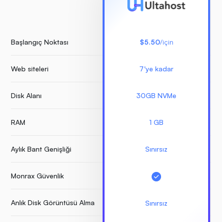
Başlangıç Noktası
$5.50
/için
Web siteleri
7'ye kadar
S
Disk Alanı
30GB NVMe
RAM
1 GB
Aylık Bant Genişliği
Sınırsız
Monrax Güvenlik
Anlık Disk Görüntüsü Alma
Sınırsız