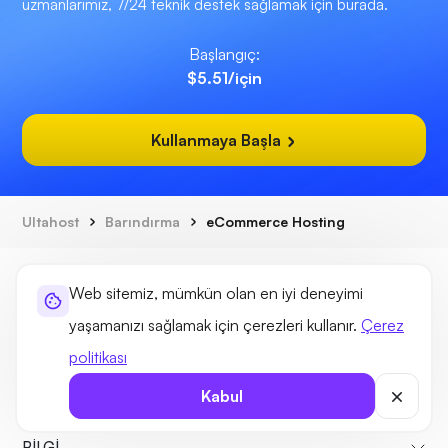
uzmanlarımız, 7/24 teknik destek sağlamak için burada.
Başlangıç:
$5.51
/için
Kullanmaya Başla
Ultahost
Barındırma
eCommerce Hosting
Web sitemiz, mümkün olan en iyi deneyimi
yaşamanızı sağlamak için çerezleri kullanır.
Çerez
politikası
Barındırma Çözümleri
Kabul
Alan Çözümleri
BİLGİ