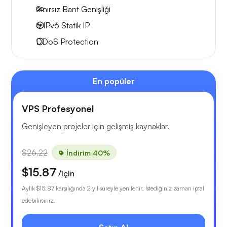
Sınırsız Bant Genişliği
6 IPv6
Statik IP
DDoS Protection
En popüler
VPS Profesyonel
Genişleyen projeler için gelişmiş kaynaklar.
$26.22
İndirim 40%
$15.87
/için
Aylık
$15.87
karşılığında 2 yıl süreyle yenilenir. İstediğiniz zaman iptal
edebilirsiniz.