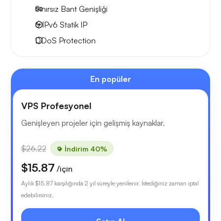
Sınırsız Bant Genişliği
6 IPv6
Statik IP
DDoS Protection
En popüler
VPS Profesyonel
Genişleyen projeler için gelişmiş kaynaklar.
$26.22
İndirim 40%
$15.87
/için
Aylık
$15.87
karşılığında 2 yıl süreyle yenilenir. İstediğiniz zaman iptal
edebilirsiniz.