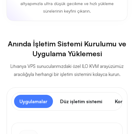
altyapımızla ultra düşük gecikme ve hızlı yükleme
sürelerinin keyfini çıkarın.
Anında İşletim Sistemi Kurulumu ve
Uygulama Yüklemesi
Litvanya VPS sunucularımızdaki özel ILO KVM arayüzümüz
aracılığıyla herhangi bir işletim sistemini kolayca kurun.
Uygulamalar
Düz işletim sistemi
Kontrol 