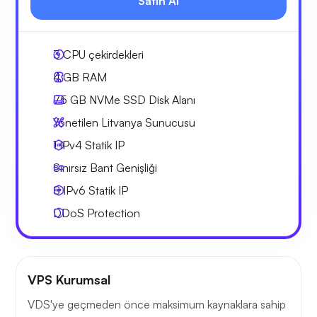
Satın Al
3
CPU çekirdekleri
4 GB
RAM
75 GB
NVMe SSD Disk Alanı
Yönetilen Litvanya Sunucusu
1 IPv4
Statik IP
Sınırsız Bant Genişliği
8 IPv6
Statik IP
DDoS Protection
VPS Kurumsal
VDS'ye geçmeden önce maksimum kaynaklara sahip