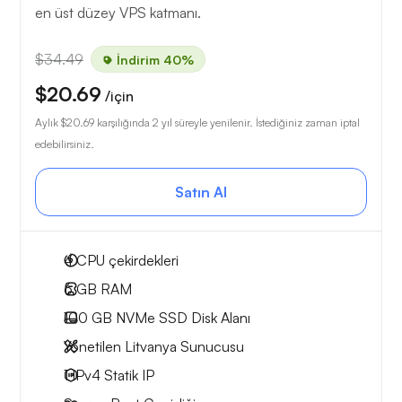
en üst düzey VPS katmanı.
$34.49
İndirim 40%
$20.69
/için
Aylık
$20.69
karşılığında 2 yıl süreyle yenilenir. İstediğiniz zaman iptal
edebilirsiniz.
Satın Al
4
CPU çekirdekleri
6 GB
RAM
100 GB
NVMe SSD Disk Alanı
Yönetilen Litvanya Sunucusu
1 IPv4
Statik IP