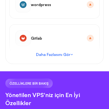
wordpress
Gitlab
Daha Fazlasını Gör
VS Kodu
ÖZELLİKLERE BİR BAKIŞ
Yönetilen VPS'niz için En İyi
Özellikler
N8N