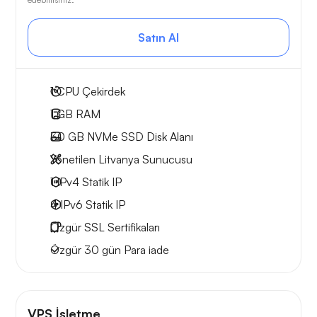
Satın Al
1
CPU Çekirdek
1 GB
RAM
30 GB
NVMe SSD Disk Alanı
Yönetilen Litvanya Sunucusu
1 IPv4
Statik IP
4 IPv6
Statik IP
Özgür
SSL Sertifikaları
Özgür
30 gün
Para iade
VPS İşletme