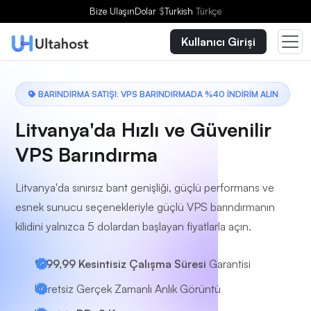
Bir Plan Seçin
Bize Ulaşın
Dolar
$
Turkish
Türkçe
Kullanıcı Girişi
BARINDIRMA SATIŞI: VPS BARINDIRMADA %40 İNDİRİM ALIN
Litvanya'da Hızlı ve Güvenilir
VPS Barındırma
Litvanya'da sınırsız bant genişliği, güçlü performans ve
esnek sunucu seçenekleriyle güçlü VPS barındırmanın
kilidini yalnızca 5 dolardan başlayan fiyatlarla açın.
%99,99 Kesintisiz Çalışma Süresi
Garantisi
Ücretsiz Gerçek Zamanlı Anlık Görüntü