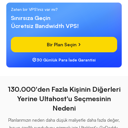
Zaten bir VPS'iniz var mı?
Sınırsıza Geçin
Ücretsiz Bandwidth VPS!
Bir Plan Seçin
30 Günlük Para İade Garantisi
130.000'den Fazla Kişinin Diğerleri
Yerine Ultahost'u Seçmesinin
Nedeni
Planlarımızın neden daha düşük maliyetle daha fazla değer,
hız ve özellik sunduğunu görmek için UltaHost'u GoDaddy,