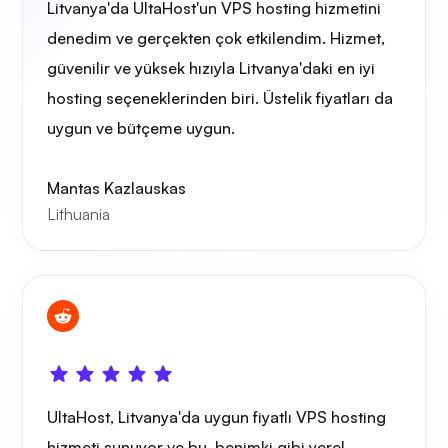
Litvanya'da UltaHost'un VPS hosting hizmetini
denedim ve gerçekten çok etkilendim. Hizmet,
güvenilir ve yüksek hızıyla Litvanya'daki en iyi
Tel koruma
hosting seçeneklerinden biri. Üstelik fiyatları da
uygun ve bütçeme uygun.
Mantas Kazlauskas
Lithuania
Röntgen
Merak etmek
UltaHost, Litvanya'da uygun fiyatlı VPS hosting
hizmeti sunuyor ve bu, benimki gibi yerel