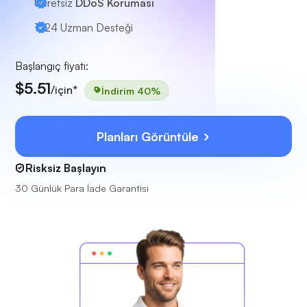
Ücretsiz
DDoS Koruması
7/24
Uzman Desteği
Başlangıç fiyatı:
$5.51
/için*
İndirim 40%
Planları Görüntüle
Risksiz Başlayın
30 Günlük Para İade Garantisi