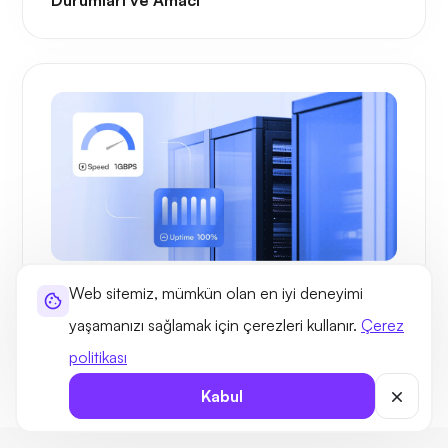
FAYDALAR
Web sitemiz, mümkün olan en iyi deneyimi
Ultahost ile Litvanya'da VPS Barındırma
yaşamanızı sağlamak için çerezleri kullanır.
Çerez
Faydaları
politikası
Kabul