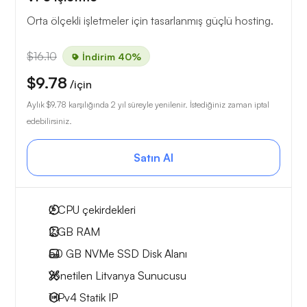
Orta ölçekli işletmeler için tasarlanmış güçlü hosting.
$16.10
İndirim 40%
$9.78
/için
Aylık
$9.78
karşılığında 2 yıl süreyle yenilenir. İstediğiniz zaman iptal
edebilirsiniz.
Satın Al
2
CPU çekirdekleri
2 GB
RAM
50 GB
NVMe SSD Disk Alanı
Yönetilen Litvanya Sunucusu
1 IPv4
Statik IP