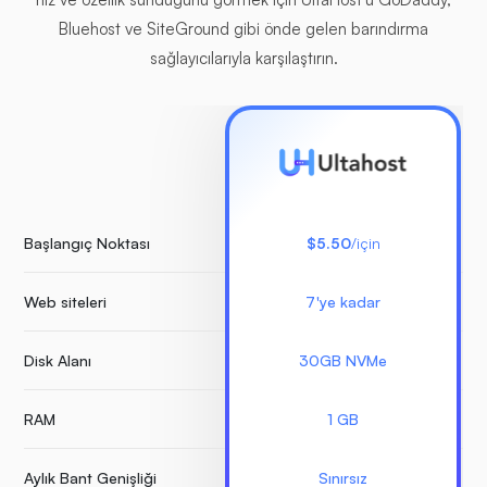
Bluehost ve SiteGround gibi önde gelen barındırma
sağlayıcılarıyla karşılaştırın.
Başlangıç Noktası
$5.50
/için
Web siteleri
7'ye kadar
S
Disk Alanı
30GB NVMe
RAM
1 GB
Aylık Bant Genişliği
Sınırsız