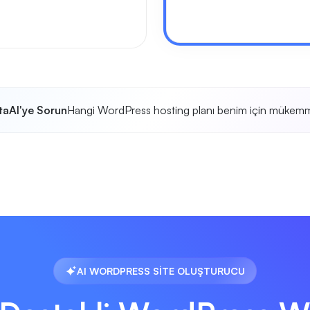
taAI'ye Sorun
Hangi WordPress hosting planı benim için mükem
AI WORDPRESS SİTE OLUŞTURUCU