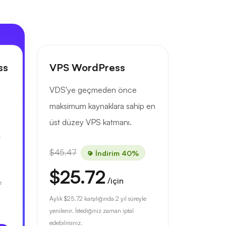
ss
VPS WordPress
VDS'ye geçmeden önce
maksimum kaynaklara sahip en
üst düzey VPS katmanı.
$45.47
İndirim 40%
$25.72
/için
e
Aylık
$25.72
karşılığında 2 yıl süreyle
yenilenir. İstediğiniz zaman iptal
edebilirsiniz.