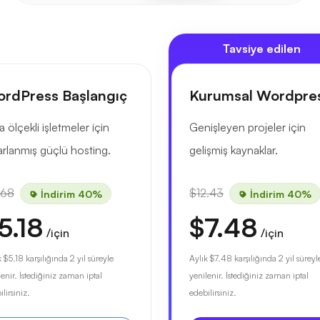
Tavsiye edilen
rdPress Başlangıç
Kurumsal Wordpre
a ölçekli işletmeler için
Genişleyen projeler için
arlanmış güçlü hosting.
gelişmiş kaynaklar.
.68
$12.43
İndirim 40%
İndirim 40%
5.18
$7.48
/için
/için
k
$5.18
karşılığında 2 yıl süreyle
Aylık
$7.48
karşılığında 2 yıl süreyl
lenir. İstediğiniz zaman iptal
yenilenir. İstediğiniz zaman iptal
lirsiniz.
edebilirsiniz.