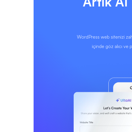
Artık AI
WordPress web sitenizi zah
içinde göz alıcı ve 