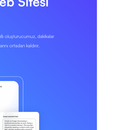
eb Sitesi
lı oluşturucumuz, dakikalar
ını ortadan kaldırır.