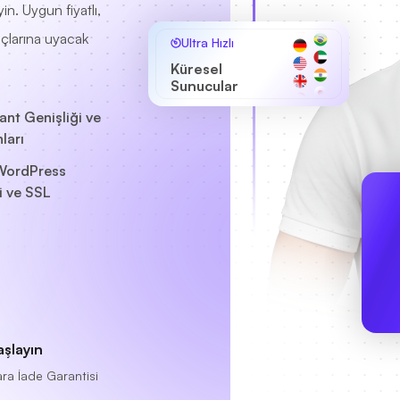
in. Uygun fiyatlı,
yaçlarına uyacak
Ultra Hızlı
Küresel
Sunucular
Bant Genişliği ve
ları
WordPress
i ve SSL
aşlayın
ra İade Garantisi