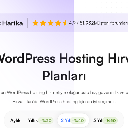
Harika
ı:
4.9 / 5
1,932
Müşteri Yorumları
WordPress Hosting Hır
Planları
tan WordPress hosting hizmetiyle olağanüstü hız, güvenilirlik ve
Hırvatistan'da WordPress hosting için en iyi seçimdir.
Aylık
Yıllık
2 Yıl
3 Yıl
-%30
-%40
-%50