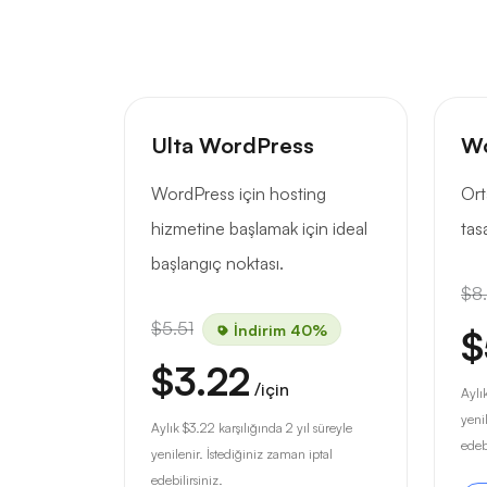
Ulta WordPress
Wo
WordPress için hosting
Ort
hizmetine başlamak için ideal
tas
başlangıç noktası.
$8
$5.51
İndirim 40%
$
$3.22
/için
Aylı
yeni
Aylık
$3.22
karşılığında 2 yıl süreyle
edebi
yenilenir. İstediğiniz zaman iptal
edebilirsiniz.