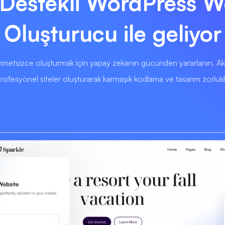
 Destekli WordPress W
Oluşturucu ile geliyor
metsizce oluşturmak için yapay zekanın gücünden yararlanın. Akıl
profesyonel siteler oluşturarak karmaşık kodlama ve tasarım zorluklar