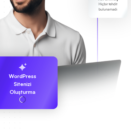
Hiçbir tehdit
bulunamadı
WordPress
Sitenizi
Oluşturma