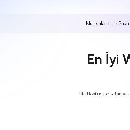
Müşterilerimizin Puan
En İyi 
UltaHost'un ucuz Hırvatis