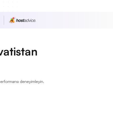
vatistan
 performansı deneyimleyin.