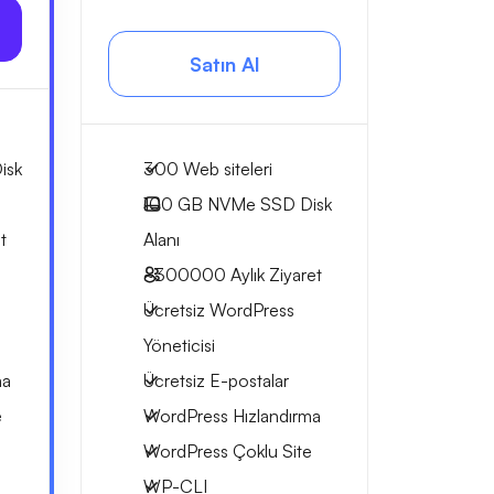
Satın Al
isk
300 Web siteleri
100 GB
NVMe SSD Disk
t
Alanı
~300000
Aylık Ziyaret
Ücretsiz WordPress
Yöneticisi
ma
Ücretsiz E-postalar
e
WordPress Hızlandırma
WordPress Çoklu Site
WP-CLI