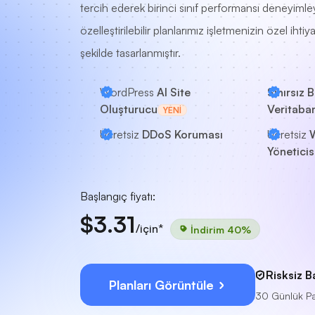
tercih ederek birinci sınıf performansı deneyimley
özelleştirilebilir planlarımız işletmenizin özel ihti
şekilde tasarlanmıştır.
WordPress
AI Site
Sınırsız 
Oluşturucu
Veritaban
YENI
Ücretsiz
DDoS Koruması
Ücretsiz
Yöneticis
Başlangıç fiyatı:
$3.31
/için*
İndirim 40%
Risksiz B
Planları Görüntüle
30 Günlük Pa