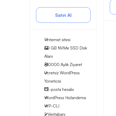
Satın Al
1 İnternet sitesi
30 GB
NVMe SSD Disk
Alanı
~10000
Aylık Ziyaret
Ücretsiz WordPress
Yöneticisi
1
E-posta hesabı
WordPress Hızlandırma
WP-CLI
2 Veritabanı