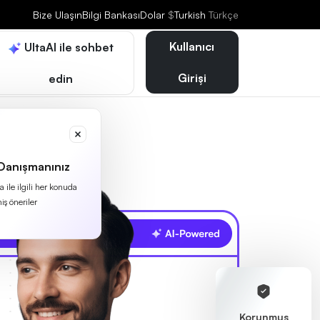
Bize Ulaşın
Bilgi Bankası
Dolar
$
Turkish
Türkçe
Kullanıcı
UltaAI ile sohbet
Girişi
edin
 Danışmanınız
 ile ilgili her konuda
iş öneriler
Korunmuş