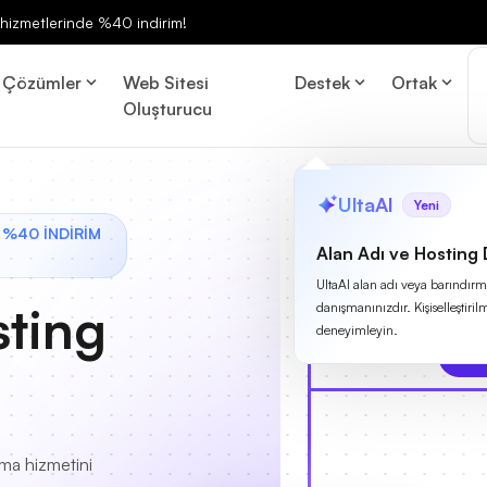
ng hizmetlerinde %40 indirim!
Çözümler
Web Sitesi
Destek
Ortak
Oluşturucu
UltaAI
Yeni
 %40 İNDİRİM
Alan Adı ve Hosting
UltaAI alan adı veya barındırma
ting
danışmanınızdır. Kişiselleştirilm
deneyimleyin.
rma hizmetini