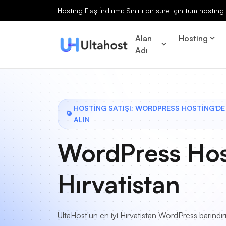
Hosting Flaş İndirimi: Sınırlı bir süre için tüm hosti
Alan
Hosting
Adı
HOSTİNG SATIŞI: WORDPRESS HOSTİNG'DE
ALIN
WordPress Hos
Hırvatistan
UltaHost'un en iyi Hırvatistan WordPress barındı