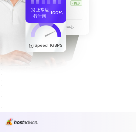
Karl 的 VPS
跑步
正常运
255.189.85.19
100%
行时间
法兰克福数据中心
Speed
1GBPS