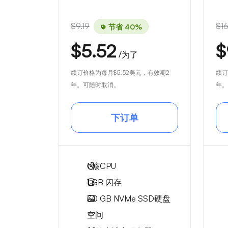
$9.19
$16
节省 40%
$5.52
$
/为了
续订价格为每月
$5.52
美元，有效期2
续订
年。可随时取消。
年。
下订单
1
核CPU
1 GB
闪存
30 GB
NVMe SSD硬盘
空间