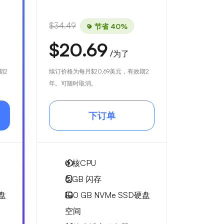
$34.49
节省 40%
$20.69
/为了
期2
续订价格为每月
$20.69
美元，有效期2
年。可随时取消。
下订单
4
核CPU
6 GB
闪存
硬盘
100 GB
NVMe SSD硬盘
空间