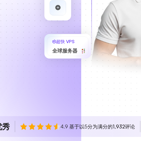
超快 VPS
全球服务器
优秀
4.9 基于以5分为满分的
1,932
评论