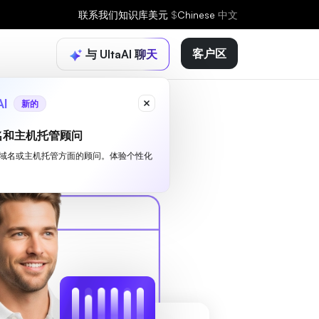
联系我们
知识库
美元
$
Chinese
中文
客户区
与 UltaAI 聊天
AI
新的
名和主机托管顾问
I 是您域名或主机托管方面的顾问。体验个性化