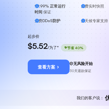
99.99% 正常运行
免费实时快照
时间
保证
免费
DDoS防护
全天候
专家支持
起步价
$5.52
/为了*
节省 40%
无风险开始
查看方案
30天退款保证
我们的客户说：