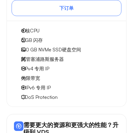
下订单
4
核CPU
6 GB
闪存
100 GB
NVMe SSD硬盘空间
托管塞浦路斯服务器
1 IPv4
专用 IP
无限
带宽
8 IPv6
专用 IP
DDoS Protection
需要更大的资源和更强大的性能？升
级到 VDS。