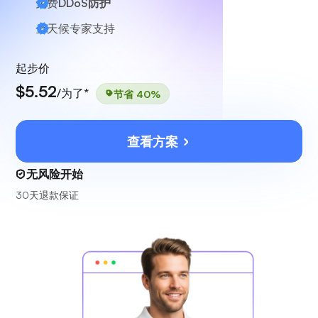
免费
DDoS防护
全天候
专家支持
起步价
$5.52
/为了*
节省 40%
查看方案
无风险开始
30天退款保证