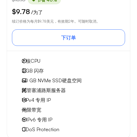
$9.78
/为了
续订价格为每月
$9.78
美元，有效期2年。可随时取消。
下订单
2
核CPU
2 GB
闪存
50 GB
NVMe SSD硬盘空间
托管塞浦路斯服务器
1 IPv4
专用 IP
无限
带宽
6 IPv6
专用 IP
DDoS Protection