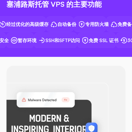
塞浦路斯托管 VPS 的主要功能
N8N
经过优化的高级缓存
自动备份
专用防火墙
免费备份
安全
暂存环境
SSH和SFTP访问
免费 SSL 证书
30
Docker
OpenVPN