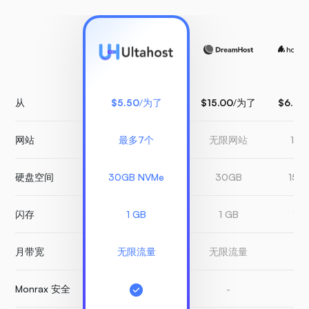
从
$5.50
/为了
$15.00
/为了
$6.99
网站
最多7个
无限网站
1 
硬盘空间
30GB NVMe
30GB
150
闪存
1 GB
1 GB
1 G
月带宽
无限流量
无限流量
有
Monrax 安全
-
-