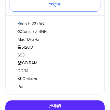
下订单
Xeon E-2276G
6 Cores x 3.8GHz
Max 4.9GHz
1x
512GB
SSD
32GB
RAM
DDR4
300
Mbit/s
Port
推荐的