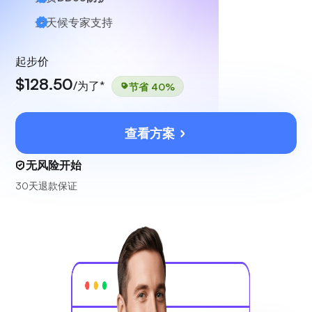
全天候
专家支持
起步价
$128.50
/为了*
节省 40%
查看方案
无风险开始
30天退款保证