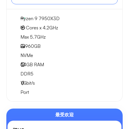
Ryzen 9 7950X3D
16 Cores x 4.2GHz
Max 5.7GHz
2x
960GB
NVMe
64GB
RAM
DDR5
1
Gbit/s
Port
最受欢迎