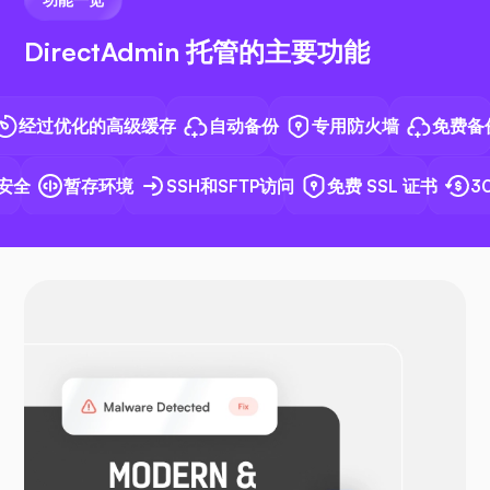
DirectAdmin 托管的主要功能
N8N
过优化的高级缓存
自动备份
专用防火墙
免费备份
全
暂存环境
SSH和SFTP访问
免费 SSL 证书
30
Docker
OpenVPN