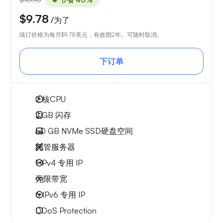
$9.78
/为了
续订价格为每月
$9.78
美元，有效期2年。可随时取消。
下订单
2
核CPU
2 GB
闪存
50 GB
NVMe SSD硬盘空间
托管服务器
1 IPv4
专用 IP
无限
带宽
6 IPv6
专用 IP
DDoS Protection