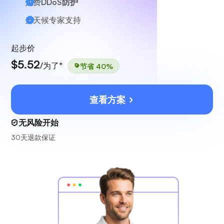
免费
DDoS防护
全天候
专家支持
起步价
$5.52
/为了*
节省 40%
查看方案
无风险开始
30天退款保证