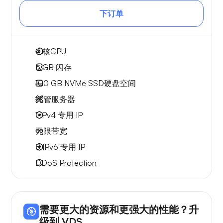
下订单
4
核CPU
6 GB
闪存
100 GB
NVMe SSD硬盘空间
托管服务器
1 IPv4
专用 IP
无限
带宽
8 IPv6
专用 IP
DDoS Protection
需要更大的资源和更强大的性能？升
级到 VDS。