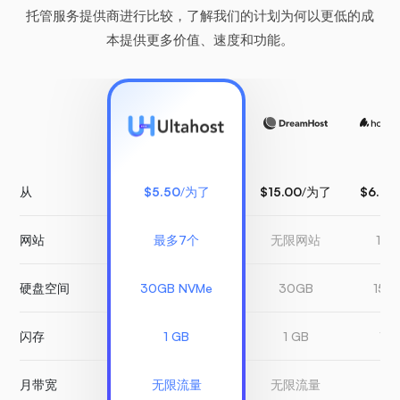
托管服务提供商进行比较，了解我们的计划为何以更低的成
本提供更多价值、速度和功能。
从
$5.50
/为了
$15.00
/为了
$6.99
网站
最多7个
无限网站
1 
硬盘空间
30GB NVMe
30GB
150
闪存
1 GB
1 GB
1 G
月带宽
无限流量
无限流量
有