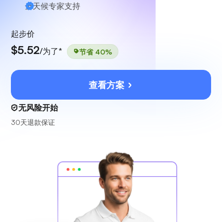
全天候
专家支持
起步价
$5.52
/为了*
节省 40%
查看方案
无风险开始
30天退款保证