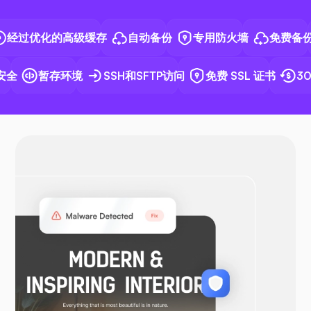
N8N
过优化的高级缓存
自动备份
专用防火墙
免费备份
全
暂存环境
SSH和SFTP访问
免费 SSL 证书
30
Docker
OpenVPN
WooCommerce