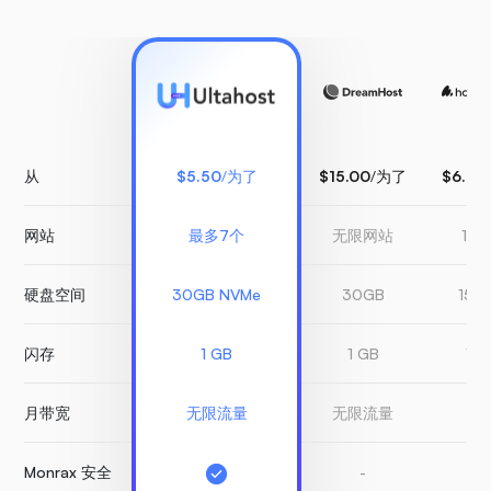
从
$5.50
/为了
$15.00
/为了
$6.99
网站
最多7个
无限网站
1 
硬盘空间
30GB NVMe
30GB
150
闪存
1 GB
1 GB
1 G
月带宽
无限流量
无限流量
有
Monrax 安全
-
-