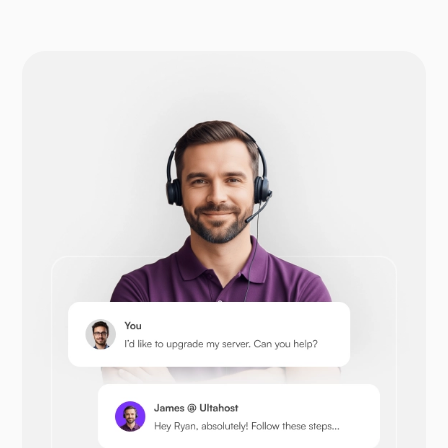
WP-extendify
Drupal
Opencart