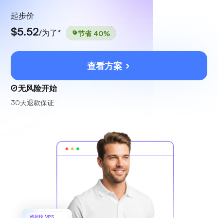
起步价
$5.52
/为了*
节省 40%
查看方案
无风险开始
30天退款保证
超快 VPS