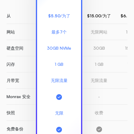
从
$5.50
/为了
$15.00
/为了
$6.99
网站
最多7个
无限网站
1 
硬盘空间
30GB NVMe
30GB
150
闪存
1 GB
1 GB
1 G
月带宽
无限流量
无限流量
有
Monrax 安全
-
-
快照
收费
收
无限
免费备份
-