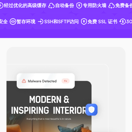
过优化的高级缓存
自动备份
专用防火墙
免费备份
全
暂存环境
SSH和SFTP访问
免费 SSL 证书
30
Docker
OpenVPN
WooCommerce